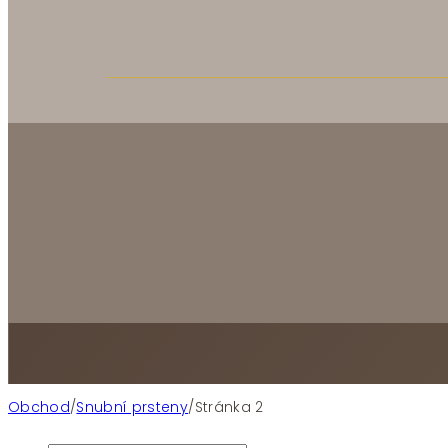
Snubní prsteny
Obchod
/
Snubní prsteny
/
Stránka 2