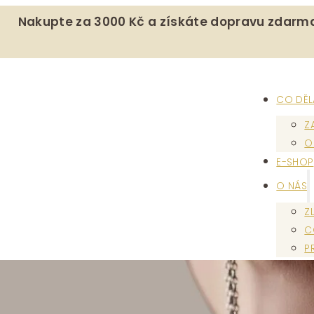
Nakupte za 3000 Kč a získáte dopravu zdarm
CO DĚ
Z
O
E-SHOP
O NÁS
Z
C
P
KONTAK
MŮJ ÚČ