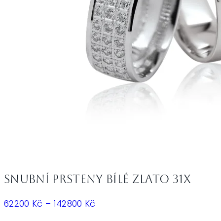
Snubní prsteny bílé zlato 31X
Rozpětí
62200
Kč
–
142800
Kč
cen: