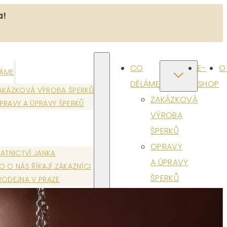
a!
CO
E-
O
LÁME
DĚLÁME
SHOP
AKÁZKOVÁ VÝROBA ŠPERKŮ
ZAKÁZKOVÁ
PRAVY A ÚPRAVY ŠPERKŮ
VÝROBA
ŠPERKŮ
OPRAVY
LATNICTVÍ JANKA
A ÚPRAVY
O O NÁS ŘÍKAJÍ ZÁKAZNÍCI
ŠPERKŮ
RODEJNA V PRAZE
T
ET