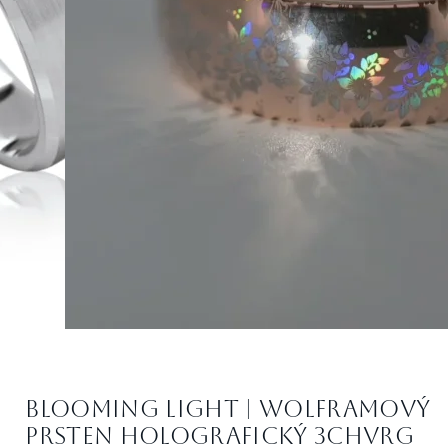
Blooming Light | Wolframový
prsten holografický 3cHVRG