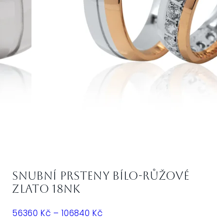
Snubní prsteny bílo-růžové
zlato 18NK
Rozpětí
56360
Kč
–
106840
Kč