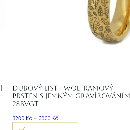
|
Dubový list | Wolframový
prsten s jemným gravírování
28BVGT
Rozpětí
3200
Kč
–
3600
Kč
cen: