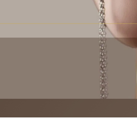
0
V košíku ni