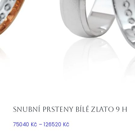
Snubní prsteny bílé zlato 9 H
Rozpětí
75040
Kč
–
126520
Kč
cen: