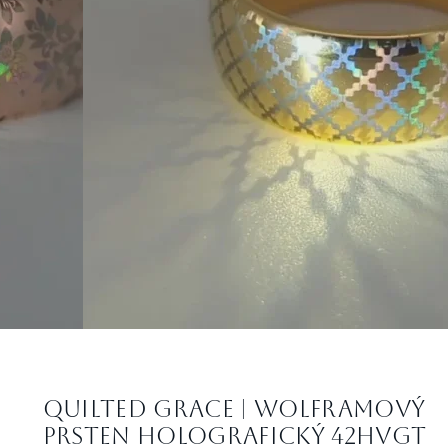
Quilted Grace | Wolframový
prsten holografický 42HVGT