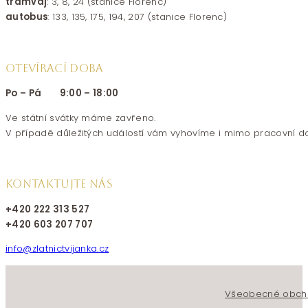
tramvaj
: 3, 8, 24 (stanice Florenc)
autobus
: 133, 135, 175, 194, 207 (stanice Florenc)
OTEVÍRACÍ DOBA
Po – Pá 9:00 – 18:00
Ve státní svátky máme zavřeno.
V případě důležitých událostí vám vyhovíme i mimo pracovní d
KONTAKTUJTE NÁS
+420 222 313 527
+420 603 207 707
info@zlatnictvijanka.cz
Follow us on Facebook
Follow us on Instagram
Všeobecné obch