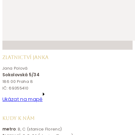
ZLATNICTVÍ JANKA
Jana Polová
Sokolovská 5/34
186 00 Praha 8
IČ: 69355410
Ukázat na mapě
KUDY K NÁM
metro
: B, C (stanice Florenc)