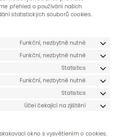
áme přehled o používání našich
ní statistických souborů cookies.
Funkční, nezbytně nutné
Consent
to
Funkční, nezbytně nutné
Consent
service
to
Statistics
wordpress
Consent
service
to
Funkční, nezbytně nutné
wordfence
Consent
service
to
Statistics
google-
Consent
service
analytics
to
Účel čekající na zjištění
woocommerce
Consent
service
to
sourcebuster-
service
js
kakovací okno s vysvětlením o cookies.
ostatní