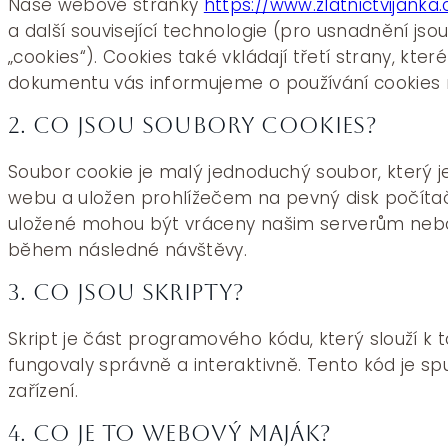
Naše webové stránky
https://www.zlatnictvijanka.
a další související technologie (pro usnadnění js
„cookies“). Cookies také vkládají třetí strany, kter
dokumentu vás informujeme o používání cookies
2. Co jsou soubory cookies?
Soubor cookie je malý jednoduchý soubor, který j
webu a uložen prohlížečem na pevný disk počítače
uložené mohou být vráceny našim serverům nebo 
během následné návštěvy.
3. Co jsou skripty?
Skript je část programového kódu, který slouží k
fungovaly správně a interaktivně. Tento kód je
zařízení.
4. Co je to webový maják?