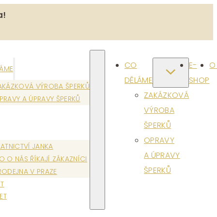
a!
CO
E-
O
LÁME
DĚLÁME
SHOP
AKÁZKOVÁ VÝROBA ŠPERKŮ
ZAKÁZKOVÁ
PRAVY A ÚPRAVY ŠPERKŮ
VÝROBA
ŠPERKŮ
OPRAVY
LATNICTVÍ JANKA
A ÚPRAVY
O O NÁS ŘÍKAJÍ ZÁKAZNÍCI
ŠPERKŮ
RODEJNA V PRAZE
T
ET