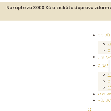
Nakupte za 3000 Kč a získáte dopravu zdarm
CO DĚ
Z
O
E-SHOP
O NÁS
Z
C
P
KONTAK
MŮJ ÚČ