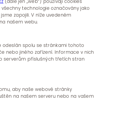
cz
(dále jen „web“) používají cookies
ou všechny technologie označovány jako
é jsme zapojili. V níže uvedeném
 na našem webu.
e odeslán spolu se stránkami tohoto
 nebo jiného zařízení. Informace v nich
serverům příslušných třetích stran
 tomu, aby naše webové stránky
 spuštěn na našem serveru nebo na vašem