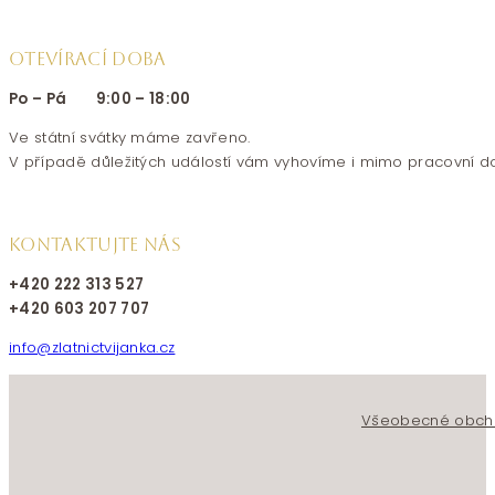
OTEVÍRACÍ DOBA
Po – Pá 9:00 – 18:00
Ve státní svátky máme zavřeno.
V případě důležitých událostí vám vyhovíme i mimo pracovní d
KONTAKTUJTE NÁS
+420 222 313 527
+420 603 207 707
info@zlatnictvijanka.cz
Follow us on Facebook
Follow us on Instagram
Všeobecné obch