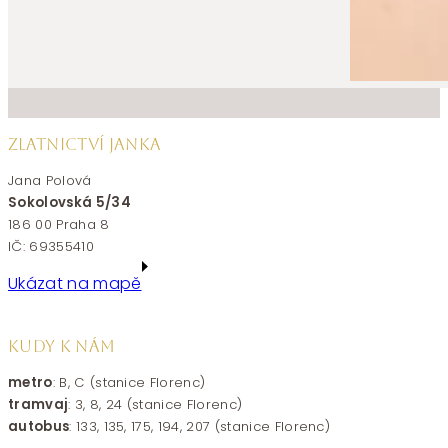
ZLATNICTVÍ JANKA
Jana Polová
Sokolovská 5/34
186 00 Praha 8
IČ: 69355410
Ukázat na mapě
KUDY K NÁM
metro
: B, C (stanice Florenc)
tramvaj
: 3, 8, 24 (stanice Florenc)
autobus
: 133, 135, 175, 194, 207 (stanice Florenc)