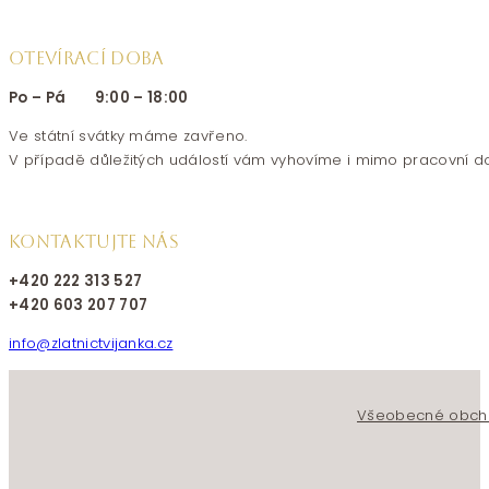
OTEVÍRACÍ DOBA
Po – Pá 9:00 – 18:00
Ve státní svátky máme zavřeno.
V případě důležitých událostí vám vyhovíme i mimo pracovní d
KONTAKTUJTE NÁS
+420 222 313 527
+420 603 207 707
info@zlatnictvijanka.cz
Follow us on Facebook
Follow us on Instagram
Všeobecné obch