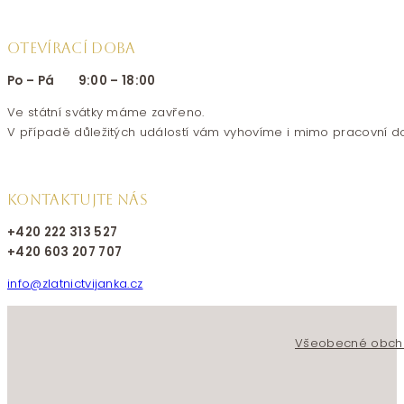
OTEVÍRACÍ DOBA
Po – Pá 9:00 – 18:00
Ve státní svátky máme zavřeno.
V případě důležitých událostí vám vyhovíme i mimo pracovní d
KONTAKTUJTE NÁS
+420 222 313 527
+420 603 207 707
info@zlatnictvijanka.cz
Follow us on Facebook
Follow us on Instagram
Všeobecné obch