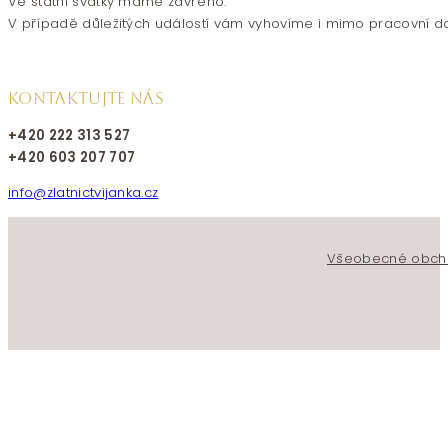
Ve státní svátky máme zavřeno.
V případě důležitých událostí vám vyhovíme i mimo pracovní d
KONTAKTUJTE NÁS
+420 222 313 527
+420 603 207 707
info@zlatnictvijanka.cz
Follow us on Facebook
Follow us on Instagram
Všeobecné obch