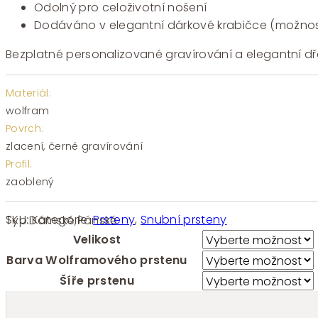
Odolný pro celoživotní nošení
Dodáváno v elegantní dárkové krabičce (možnos
Bezplatné personalizované gravírování a elegantní dře
Materiál:
wolfram
Povrch:
zlacení, černé gravírování
Profil:
zaoblený
SKU:
Kategorie:
Prsteny
,
Snubní prsteny
Typ:
Dámské
,
Pánské
Velikost
Barva Wolframového prstenu
Šíře prstenu