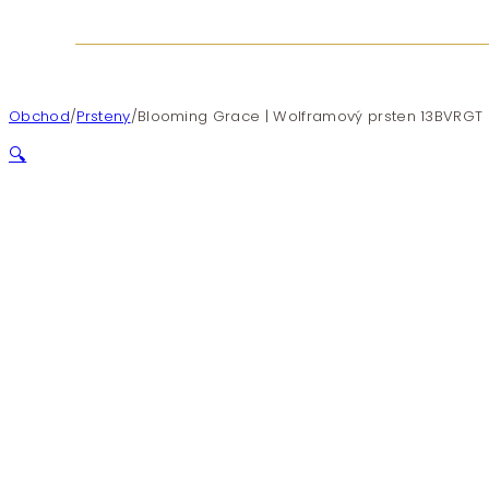
Obchod
/
Prsteny
/
Blooming Grace | Wolframový prsten 13BVRGT
🔍