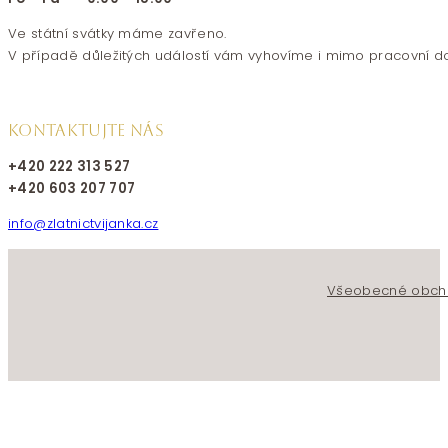
Ve státní svátky máme zavřeno.
V případě důležitých událostí vám vyhovíme i mimo pracovní d
KONTAKTUJTE NÁS
+420 222 313 527
+420 603 207 707
info@zlatnictvijanka.cz
Follow us on Facebook
Follow us on Instagram
Všeobecné obch