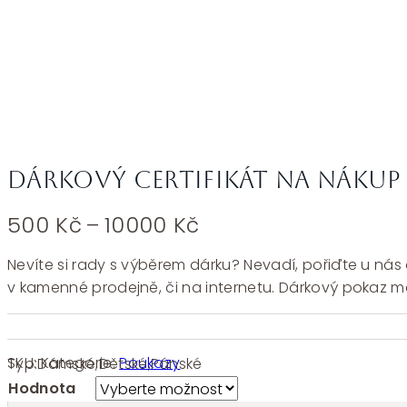
Dárkový certifikát na nákup
Rozpětí
500
Kč
–
10000
Kč
cen:
500 Kč
Nevíte si rady s výběrem dárku? Nevadí, pořiďte u nás 
až
v kamenné prodejně, či na internetu. Dárkový pokaz m
10000 Kč
SKU:
Kategorie:
Poukazy
Typ:
Dámské
,
Dětské
,
Pánské
Hodnota