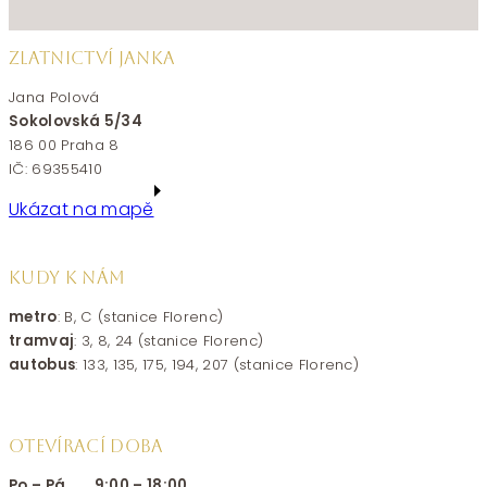
ZLATNICTVÍ JANKA
Jana Polová
Sokolovská 5/34
186 00 Praha 8
IČ: 69355410
Ukázat na mapě
KUDY K NÁM
metro
: B, C (stanice Florenc)
tramvaj
: 3, 8, 24 (stanice Florenc)
autobus
: 133, 135, 175, 194, 207 (stanice Florenc)
OTEVÍRACÍ DOBA
Po – Pá 9:00 – 18:00