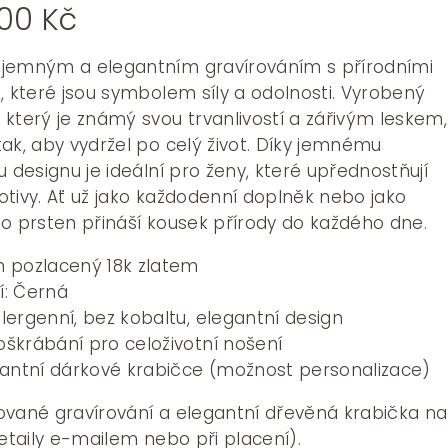
Rozpětí
600
Kč
cen:
3200 Kč
 jemným a elegantním gravírováním s přírodními
až
, které jsou symbolem síly a odolnosti. Vyrobený
3600 Kč
který je známý svou trvanlivostí a zářivým leskem,
ak, aby vydržel po celý život. Díky jemnému
u designu je ideální pro ženy, které upřednostňují
tivy. Ať už jako každodenní doplněk nebo jako
to prsten přináší kousek přírody do každého dne.
m pozlacený 18k zlatem
í: Černá
lergenní, bez kobaltu, elegantní design
oškrábání pro celoživotní nošení
antní dárkové krabičce (možnost personalizace)
ované gravírování a elegantní dřevěná krabička na
detaily e-mailem nebo při placení).