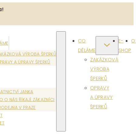
a!
CO
E-
O
LÁME
DĚLÁME
SHOP
AKÁZKOVÁ VÝROBA ŠPERKŮ
ZAKÁZKOVÁ
PRAVY A ÚPRAVY ŠPERKŮ
VÝROBA
ŠPERKŮ
OPRAVY
LATNICTVÍ JANKA
A ÚPRAVY
O O NÁS ŘÍKAJÍ ZÁKAZNÍCI
ŠPERKŮ
RODEJNA V PRAZE
T
ET