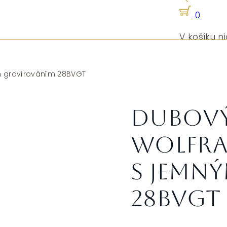
0
V košíku ni
ým gravírováním 28BVGT
Dubový 
Wolfra
s jemn
28BVGT