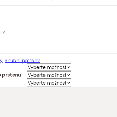
ání
ny
,
Snubní prsteny
 prstenu
u