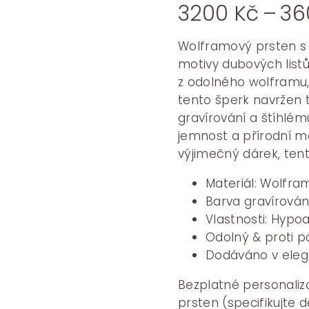
3200
Kč
–
3
Wolframový prsten s
motivy dubových listů
z odolného wolframu, 
tento šperk navržen t
gravírování a štíhlém
jemnost a přírodní mo
výjimečný dárek, ten
Materiál: Wolfra
Barva gravírován
Vlastnosti: Hypoa
Odolný & proti p
Dodáváno v eleg
Bezplatné personaliz
prsten (specifikujte 