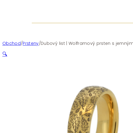
Obchod
/
Prsteny
/
Dubový list | Wolframový prsten s jemn
🔍