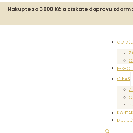
Nakupte za 3000 Kč a získáte dopravu zdarm
CO DĚ
Z
O
E-SHOP
O NÁS
Z
C
P
KONTAK
MŮJ ÚČ