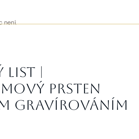
c není.
list |
mový prsten
ým gravírováním