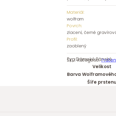
Materiál:
wolfram
Povrch:
zlacení, černé gravírov
Profil:
zaoblený
Typ:
Dámské
,
Pánské
SKU:
Kategorie:
Prste
Velikost
Barva Wolframového
Šíře prsten