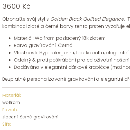
3600
Kč
Obohaťte svůj styl s
Golden Black Quilted Elegance.
Te
kombinaci zlaté a černé barvy tento prsten vyzařuje e
Materiál: Wolfram pozlacený 18k zlatem
Barva gravírování: Černá
Vlastnosti: Hypoalergenní, bez kobaltu, elegantní
Odolný & proti poškrábání pro celoživotní nošení
Dodáváno v elegantní dárkové krabičce (možnos
Bezplatné personalizované gravírování a elegantní dře
Materiál:
wolfram
Povrch:
zlacení, černé gravírování
Šíře: