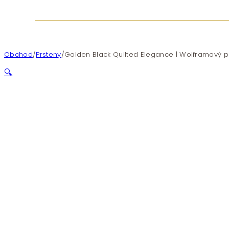
Obchod
/
Prsteny
/
Golden Black Quilted Elegance | Wolframový 
🔍