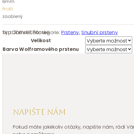
6mm
Profil:
zaoblený
SKU:
3bBVGT6
Kategorie:
Prsteny
,
Snubní prsteny
Typ:
Dámské
,
Pánské
Velikost
Barva Wolframového prstenu
Napište nám
Pokud máte jakékoliv otázky, napište nám, rádi