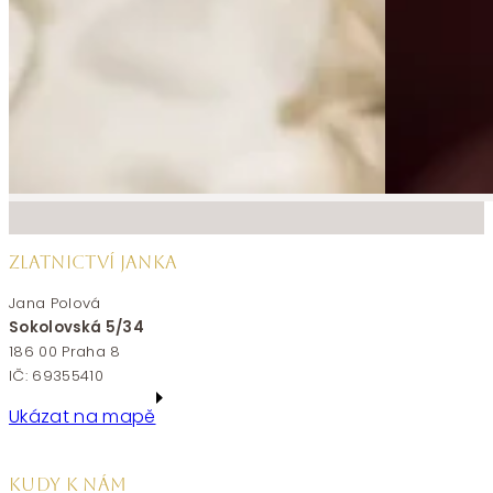
ZLATNICTVÍ JANKA
Jana Polová
Sokolovská 5/34
186 00 Praha 8
IČ: 69355410
Ukázat na mapě
KUDY K NÁM