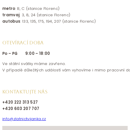
metro
: B, C (stanice Florenc)
tramvaj
: 3, 8, 24 (stanice Florenc)
autobus
: 133, 135, 175, 194, 207 (stanice Florenc)
OTEVÍRACÍ DOBA
Po – Pá 9:00 – 18:00
Ve státní svátky máme zavřeno.
V případě důležitých událostí vám vyhovíme i mimo pracovní d
KONTAKTUJTE NÁS
+420 222 313 527
+420 603 207 707
info@zlatnictvijanka.cz
Follow us on Facebook
Follow us on Instagram