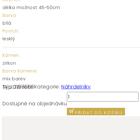
délka možnost 45-50cm
Barva:
bílá
Povrch:
lesklý
Kámen:
zirkon
Barva kamene:
mix barev
SKU:
Z103656
Kategorie:
Náhrdelníky
Typ:
Dámské
Řetízek
ankr
Dostupné na objednávku
bílé
PŘIDAT DO KOŠÍKU
zlato
barevné
zirkony