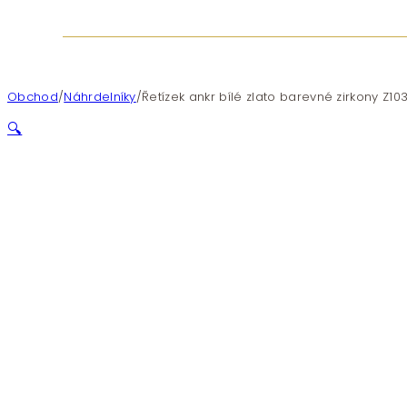
Obchod
/
Náhrdelníky
/
Řetízek ankr bílé zlato barevné zirkony Z1
🔍