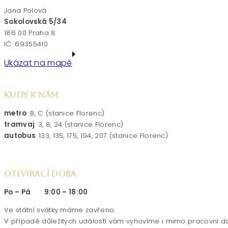
Jana Polová
Sokolovská 5/34
186 00 Praha 8
IČ: 69355410
Ukázat na mapě
KUDY K NÁM
metro
: B, C (stanice Florenc)
tramvaj
: 3, 8, 24 (stanice Florenc)
autobus
: 133, 135, 175, 194, 207 (stanice Florenc)
OTEVÍRACÍ DOBA
Po – Pá 9:00 – 18:00
Ve státní svátky máme zavřeno.
V případě důležitých událostí vám vyhovíme i mimo pracovní d