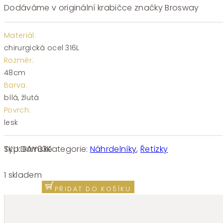
Dodáváme v originální krabičce značky Brosway
Materiál:
chirurgická ocel 316L
Rozměr:
48cm
Barva:
bílá, žlutá
Povrch:
lesk
SKU:
BAY03
Kategorie:
Náhrdelníky
,
Řetízky
Typ:
Dámské
Náhrdelník
chirurgická
1 skladem
ocel
PŘIDAT DO KOŠÍKU
Brosway
Amy