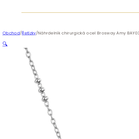
Obchod
/
Řetízky
/
Náhrdelník chirurgická ocel Brosway Amy BAY0
🔍