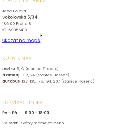
ZLATNICTVÍ JANKA
Jana Polová
Sokolovská 5/34
186 00 Praha 8
IČ: 69355410
Ukázat na mapě
KUDY K NÁM
metro
: B, C (stanice Florenc)
tramvaj
: 3, 8, 24 (stanice Florenc)
autobus
: 133, 135, 175, 194, 207 (stanice Florenc)
OTEVÍRACÍ DOBA
Po – Pá 9:00 – 18:00
Ve státní svátky máme zavřeno.