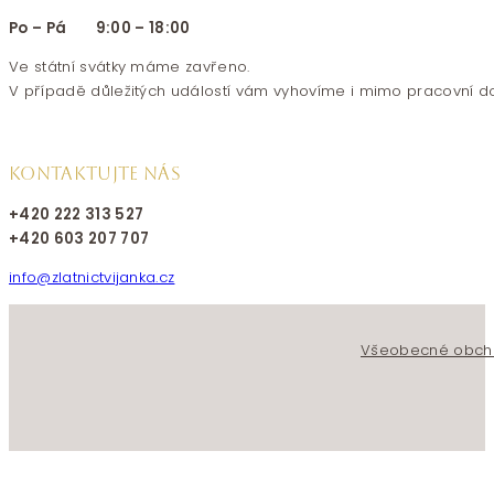
Po – Pá 9:00 – 18:00
Ve státní svátky máme zavřeno.
V případě důležitých událostí vám vyhovíme i mimo pracovní d
KONTAKTUJTE NÁS
+420 222 313 527
+420 603 207 707
info@zlatnictvijanka.cz
Follow us on Facebook
Follow us on Instagram
Všeobecné obch