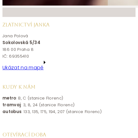
ZLATNICTVÍ JANKA
Jana Polová
Sokolovská 5/34
186 00 Praha 8
IČ: 69355410
Ukázat na mapě
KUDY K NÁM
metro
: B, C (stanice Florenc)
tramvaj
: 3, 8, 24 (stanice Florenc)
autobus
: 133, 135, 175, 194, 207 (stanice Florenc)
OTEVÍRACÍ DOBA