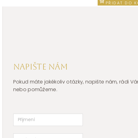
ocel
PŘIDAT DO K
Brosway
CHAKRA
BHKN094
množství
Napište nám
Pokud máte jakékoliv otázky, napište nám, rádi
nebo pomůžeme.