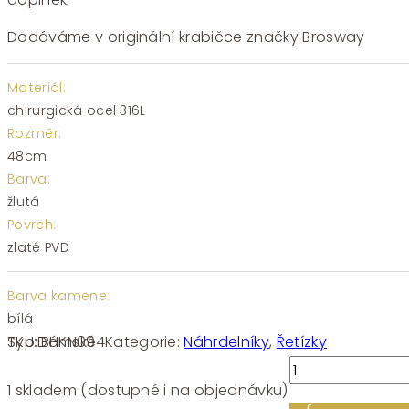
Dodáváme v originální krabičce značky Brosway
Materiál:
chirurgická ocel 316L
Rozměr:
48cm
Barva:
žlutá
Povrch:
zlaté PVD
Barva kamene:
bílá
SKU:
BHKN094
Kategorie:
Náhrdelníky
,
Řetízky
Typ:
Dámské
Náhrdelník
chirurgická
1 skladem (dostupné i na objednávku)