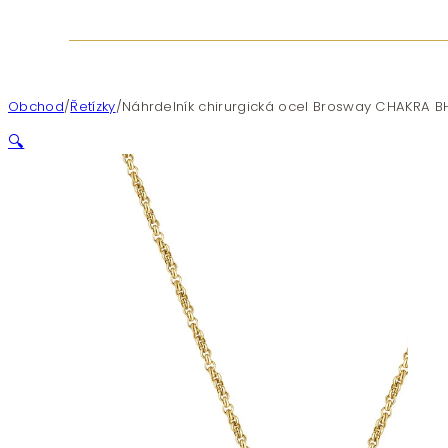
Obchod
/
Řetízky
/
Náhrdelník chirurgická ocel Brosway CHAKRA 
🔍