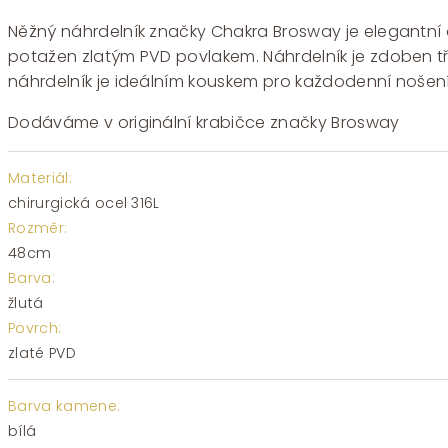
cena
cena
byla:
je:
Něžný náhrdelník značky Chakra Brosway je elegantní dop
1330 Kč.
931 Kč.
potažen zlatým PVD povlakem. Náhrdelník je zdoben třp
náhrdelník je ideálním kouskem pro každodenní nošení i 
Dodáváme v originální krabičce značky Brosway
Materiál:
chirurgická ocel 316L
Rozměr:
48cm
Barva:
žlutá
Povrch:
zlaté PVD
Barva kamene:
bílá