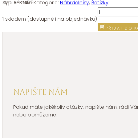
SKU:
BHKN166
Kategorie:
Náhrdelníky
,
Řetízky
Typ:
Dámské
Náhrdelník
Brosway
1 skladem (dostupné i na objednávku)
CHAKRA
PŘIDAT DO K
BHKN166
množství
Napište nám
Pokud máte jakékoliv otázky, napište nám, rádi
nebo pomůžeme.