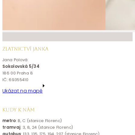
ZLATNICTVÍ JANKA
Jana Polová
Sokolovská 5/34
186 00 Praha 8
IČ: 69355410
Ukázat na mapě
KUDY K NÁM
metro
: B, C (stanice Florenc)
tramvaj
: 3, 8, 24 (stanice Florenc)
autobus
: 133, 135, 175, 194, 207 (stanice Florenc)