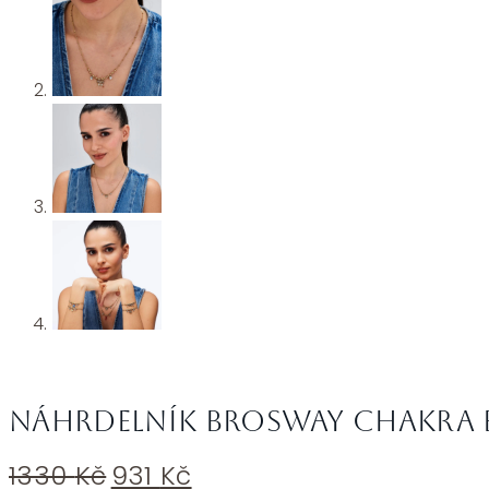
Náhrdelník Brosway CHAKRA 
Původní
Aktuální
1330
Kč
931
Kč