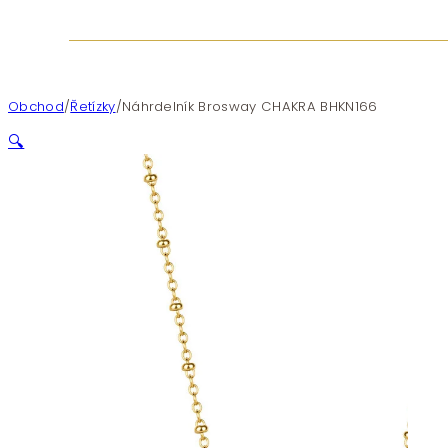
Obchod
/
Řetízky
/
Náhrdelník Brosway CHAKRA BHKN166
🔍