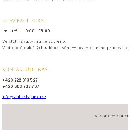
OTEVÍRACÍ DOBA
Po – Pá 9:00 – 18:00
Ve státní svátky máme zavřeno.
V případě důležitých událostí vám vyhovíme i mimo pracovní d
KONTAKTUJTE NÁS
+420 222 313 527
+420 603 207 707
info@zlatnictvijanka.cz
Follow us on Facebook
Follow us on Instagram
Všeobecné obch