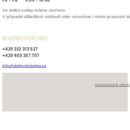
Po – Pá 9:00 – 18:00
Ve státní svátky máme zavřeno.
V případě důležitých událostí vám vyhovíme i mimo pracovní d
KONTAKTUJTE NÁS
+420 222 313 527
+420 603 207 707
info@zlatnictvijanka.cz
Follow us on Facebook
Follow us on Instagram
Všeobecné obch