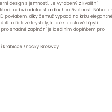
Kč.
975 Kč.
ní design s jemností. Je vyrobený z kvalitní
, která nabízí odolnost a dlouhou životnost. Náhrdel
D povlakem, díky čemuž vypadá na krku elegantně
ílé a fialové krystaly, které se oslnivě třpytí.
 pro snadné zapínání je ideálním doplňkem pro
í krabičce značky Brosway