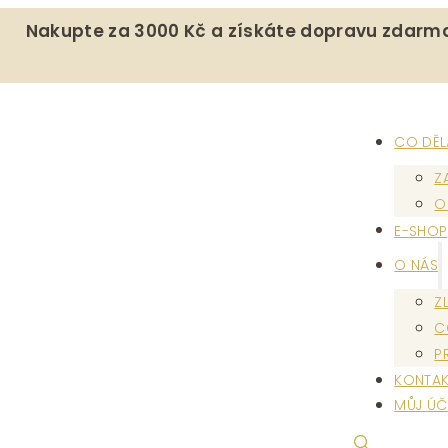
Nakupte za 3000 Kč a získáte dopravu zdarm
CO DĚ
Z
O
E-SHOP
O NÁS
Z
C
P
KONTAK
MŮJ ÚČ