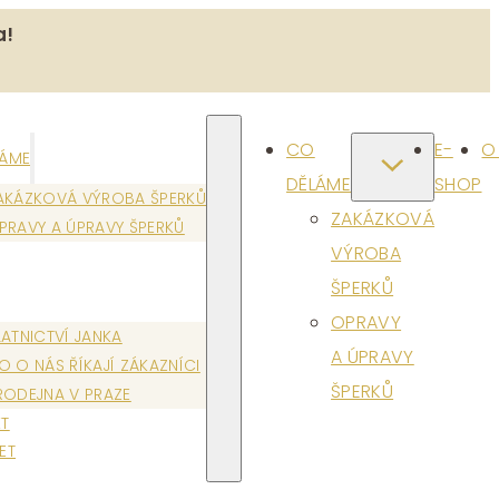
a!
CO
E-
O
LÁME
DĚLÁME
SHOP
AKÁZKOVÁ VÝROBA ŠPERKŮ
ZAKÁZKOVÁ
PRAVY A ÚPRAVY ŠPERKŮ
VÝROBA
ŠPERKŮ
OPRAVY
LATNICTVÍ JANKA
A ÚPRAVY
O O NÁS ŘÍKAJÍ ZÁKAZNÍCI
ŠPERKŮ
RODEJNA V PRAZE
T
ET