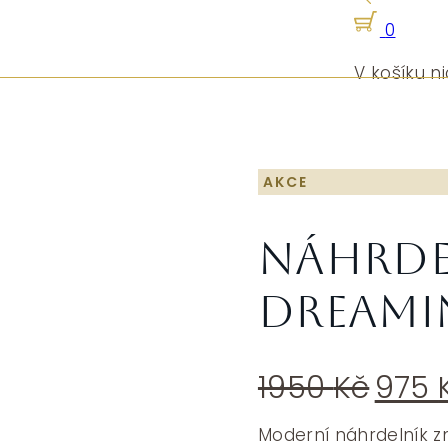
0
V košíku ni
AKCE
Náhrde
Dreami
Půvo
1950
Kč
975
cen
byla:
Moderní náhrdelník z