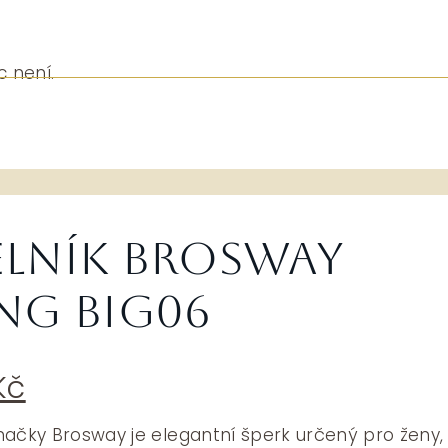
c není.
lník Brosway
ng BIG06
dní
Aktuální
Kč
a
cena
je:
načky Brosway je elegantní šperk určený pro ženy,