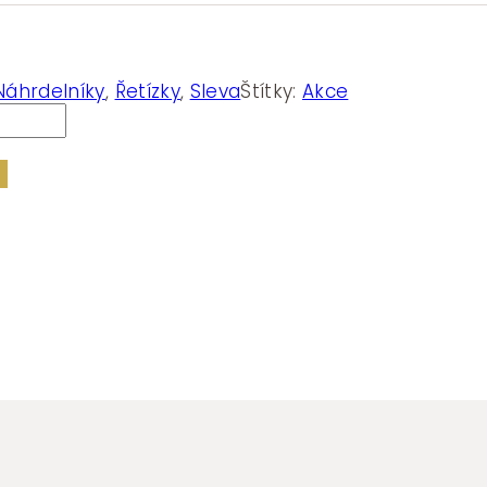
Náhrdelníky
,
Řetízky
,
Sleva
Štítky:
Akce