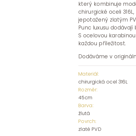
1950 
který kombinuje moder
chirurgické oceli 316L
jepotažený zlatým PV
Punc luxusu dodávají bé
S ocelovou karabinou
každou příležitost.
Dodáváme v origináln
Materiál:
chirurgická ocel 316L
Rozměr:
45cm
Barva:
žlutá
Povrch:
zlaté PVD