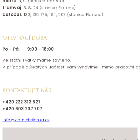
metro
: B, C (stanice Florenc)
tramvaj
: 3, 8, 24 (stanice Florenc)
autobus
: 133, 135, 175, 194, 207 (stanice Florenc)
OTEVÍRACÍ DOBA
Po – Pá 9:00 – 18:00
Ve státní svátky máme zavřeno.
V případě důležitých událostí vám vyhovíme i mimo pracovní d
KONTAKTUJTE NÁS
+420 222 313 527
+420 603 207 707
info@zlatnictvijanka.cz
Follow us on Facebook
Follow us on Instagram