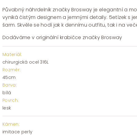
Půvabný náhrdelník značky Brosway je elegantní a modern
vyniká čistým designem a jemnými detaily. 5etízek s je
šarm. Skvěle se hodí jak k dennímu outfitu, tak i na veče
Dodáváme v originální krabičce značky Brosway
Materiál:
chirurgická ocel 316L
Rozměr:
45cm
Barva:
bílá
Povrch:
lesk
Kámen:
imitace perly