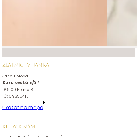
ZLATNICTVÍ JANKA
Jana Polová
Sokolovská 5/34
186 00 Praha 8
IČ: 69355410
Ukázat na mapě
KUDY K NÁM