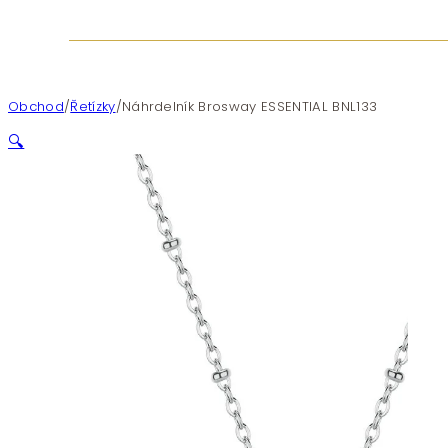
Obchod
/
Řetízky
/
Náhrdelník Brosway ESSENTIAL BNL133
🔍