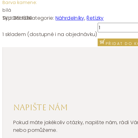
Barva kamene:
bílá
SKU:
BNL133
Kategorie:
Náhrdelníky
,
Řetízky
Typ:
Dámské
Náhrdelník
Brosway
1 skladem (dostupné i na objednávku)
ESSENTIAL
PŘIDAT DO K
BNL133
množství
Napište nám
Pokud máte jakékoliv otázky, napište nám, rádi
nebo pomůžeme.