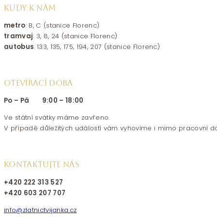
KUDY K NÁM
metro
: B, C (stanice Florenc)
tramvaj
: 3, 8, 24 (stanice Florenc)
autobus
: 133, 135, 175, 194, 207 (stanice Florenc)
OTEVÍRACÍ DOBA
Po – Pá 9:00 – 18:00
Ve státní svátky máme zavřeno.
V případě důležitých událostí vám vyhovíme i mimo pracovní d
KONTAKTUJTE NÁS
+420 222 313 527
+420 603 207 707
info@zlatnictvijanka.cz