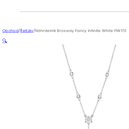
Obchod
/
Řetízky
/
Náhrdelník Brosway Fancy Infinite White FIW170
🔍