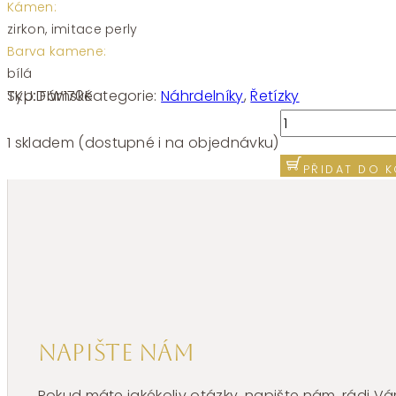
Kámen:
zirkon, imitace perly
Barva kamene:
bílá
SKU:
FIW170
Kategorie:
Náhrdelníky
,
Řetízky
Typ:
Dámské
Náhrdelník
Brosway
1 skladem (dostupné i na objednávku)
Fancy
PŘIDAT DO K
Infinite
White
FIW170
množství
Napište nám
Pokud máte jakékoliv otázky, napište nám, rádi