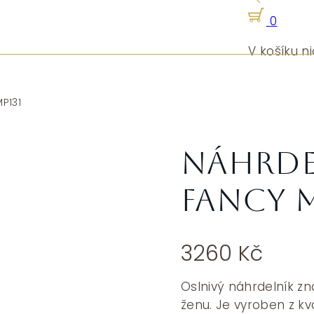
0
V košíku ni
P131
Náhrde
Fancy M
3260
Kč
Oslnivý náhrdelník zn
ženu. Je vyroben z k