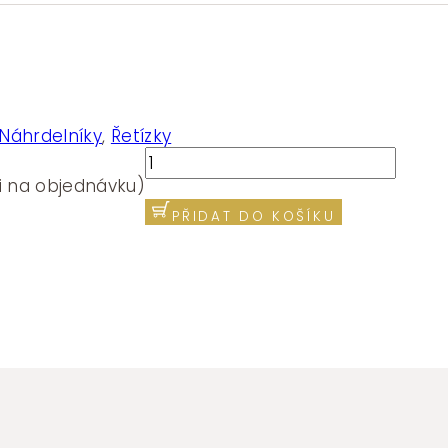
Náhrdelníky
,
Řetízky
Náhrdelník
Brosway
i na objednávku)
Fancy
PŘIDAT DO KOŠÍKU
Magic
Purple
FMP131
množství