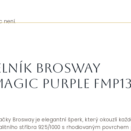
c není.
lník Brosway
agic Purple FMP13
ačky Brosway je elegantní šperk, který okouzlí kaž
valitního stříbra 925/1000 s rhodiovaným povrchem