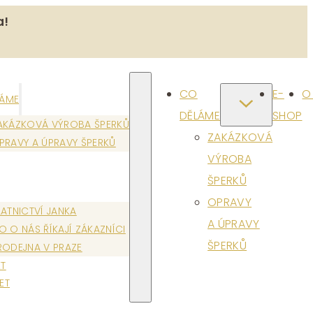
a!
CO
E-
O
LÁME
DĚLÁME
SHOP
AKÁZKOVÁ VÝROBA ŠPERKŮ
ZAKÁZKOVÁ
PRAVY A ÚPRAVY ŠPERKŮ
VÝROBA
ŠPERKŮ
OPRAVY
LATNICTVÍ JANKA
A ÚPRAVY
O O NÁS ŘÍKAJÍ ZÁKAZNÍCI
ŠPERKŮ
RODEJNA V PRAZE
T
ET