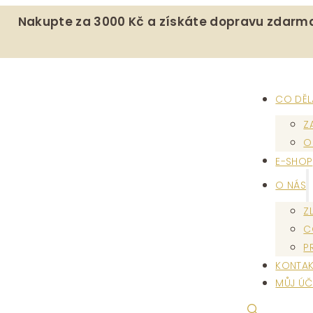
Nakupte za 3000 Kč a získáte dopravu zdarm
CO DĚ
Z
O
E-SHOP
O NÁS
Z
C
P
KONTAK
MŮJ ÚČ