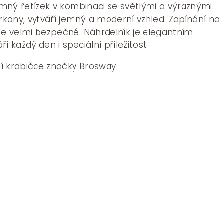
Jemný řetízek v kombinaci se světlými a výraznými
irkony, vytváří jemný a moderní vzhled. Zapínání na
 je velmi bezpečné. Náhrdelník je elegantním
í každý den i speciální příležitost.
í krabičce značky Brosway