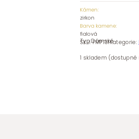
Kámen:
zirkon
Barva kamene:
fialová
Typ:
Dámské
SKU:
FMP131
Kategorie:
1 skladem (dostupné 