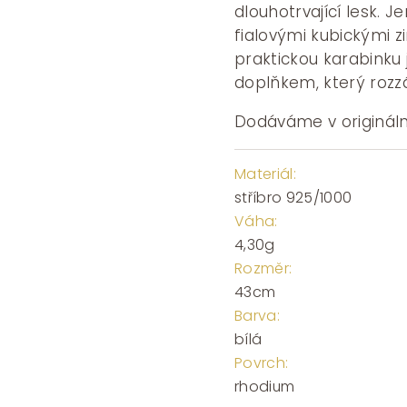
dlouhotrvající lesk. 
fialovými kubickými z
praktickou karabinku
doplňkem, který rozzář
Dodáváme v origináln
Materiál:
stříbro 925/1000
Váha:
4,30g
Rozměr:
43cm
Barva:
bílá
Povrch:
rhodium