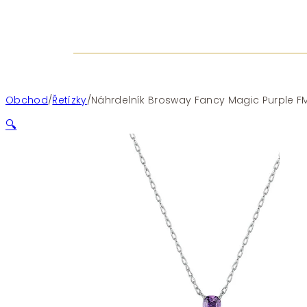
Obchod
/
Řetízky
/
Náhrdelník Brosway Fancy Magic Purple FM
🔍