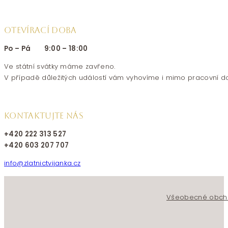
OTEVÍRACÍ DOBA
Po – Pá 9:00 – 18:00
Ve státní svátky máme zavřeno.
V případě důležitých událostí vám vyhovíme i mimo pracovní d
KONTAKTUJTE NÁS
+420 222 313 527
+420 603 207 707
info@zlatnictvijanka.cz
Follow us on Facebook
Follow us on Instagram
Všeobecné obch