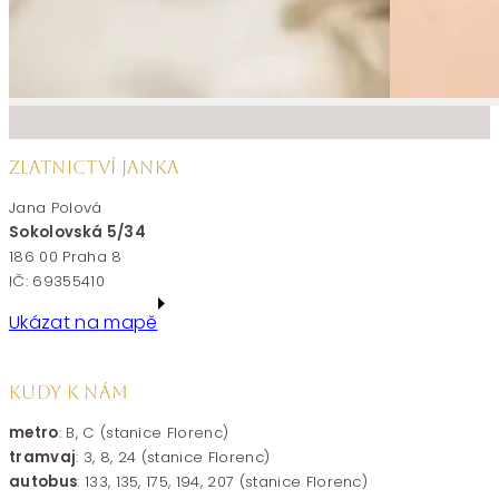
ZLATNICTVÍ JANKA
Jana Polová
Sokolovská 5/34
186 00 Praha 8
IČ: 69355410
Ukázat na mapě
KUDY K NÁM
metro
: B, C (stanice Florenc)
tramvaj
: 3, 8, 24 (stanice Florenc)
autobus
: 133, 135, 175, 194, 207 (stanice Florenc)