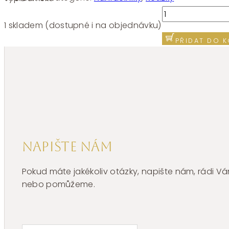
Náhrdelník
chirurgická
1 skladem (dostupné i na objednávku)
ocel
PŘIDAT DO K
Brosway
Symphonia
BYM98
množství
Napište nám
Pokud máte jakékoliv otázky, napište nám, rádi
nebo pomůžeme.