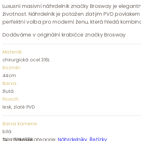
Luxusní masivní náhrdelník značky Brosway je elegantní 
životnost. Náhrdelník je potažen zlatým PVD povlakem 
perfektní volba pro moderní ženu, která hledá kombina
Dodáváme v originální krabičce značky Brosway
Materiál:
chirurgická ocel 316L
Rozměr:
44cm
Barva:
žlutá
Povrch:
lesk, zlaté PVD
Barva kamene:
bílá
SKU:
BYM98
Kategorie:
Náhrdelníky
,
Řetízky
Typ:
Dámské