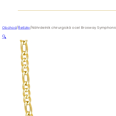
Obchod
/
Řetízky
/
Náhrdelník chirurgická ocel Brosway Symphon
🔍