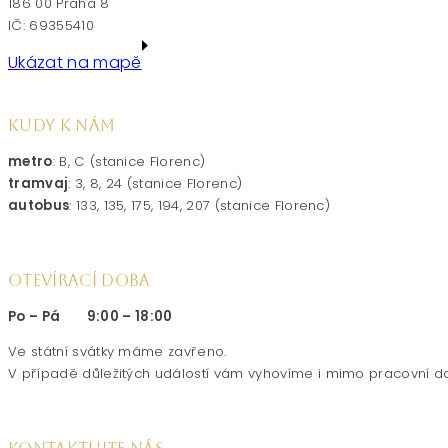
186 00 Praha 8
IČ: 69355410
Ukázat na mapě
KUDY K NÁM
metro
: B, C (stanice Florenc)
tramvaj
: 3, 8, 24 (stanice Florenc)
autobus
: 133, 135, 175, 194, 207 (stanice Florenc)
OTEVÍRACÍ DOBA
Po – Pá 9:00 – 18:00
Ve státní svátky máme zavřeno.
V případě důležitých událostí vám vyhovíme i mimo pracovní d