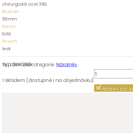
chirurgická ocel 316L
Rozměr:
65mm
Barva:
bílá
Povrch:
lesk
SKU:
BHK260
Kategorie:
Náramky
Typ:
Dámské
Náramek
chirurgická
1 skladem (dostupné i na objednávku)
ocel
PŘIDAT DO K
Brosway
Chakra
BHK260
LOVE
množství