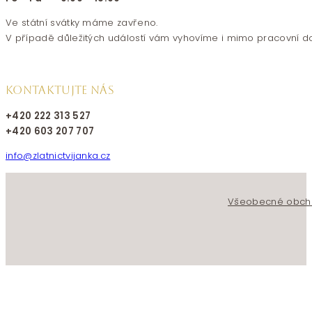
Ve státní svátky máme zavřeno.
V případě důležitých událostí vám vyhovíme i mimo pracovní d
KONTAKTUJTE NÁS
+420 222 313 527
+420 603 207 707
info@zlatnictvijanka.cz
Follow us on Facebook
Follow us on Instagram
Všeobecné obch