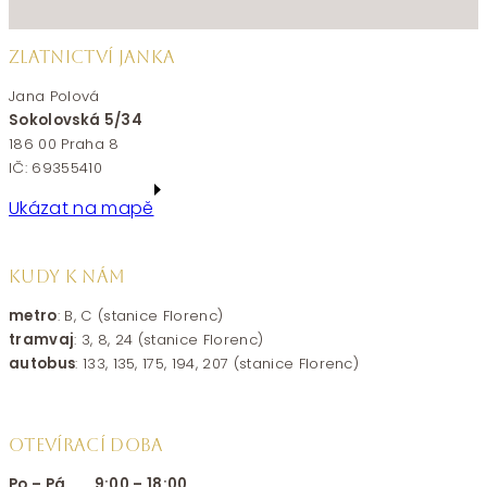
ZLATNICTVÍ JANKA
Jana Polová
Sokolovská 5/34
186 00 Praha 8
IČ: 69355410
Ukázat na mapě
KUDY K NÁM
metro
: B, C (stanice Florenc)
tramvaj
: 3, 8, 24 (stanice Florenc)
autobus
: 133, 135, 175, 194, 207 (stanice Florenc)
OTEVÍRACÍ DOBA
Po – Pá 9:00 – 18:00