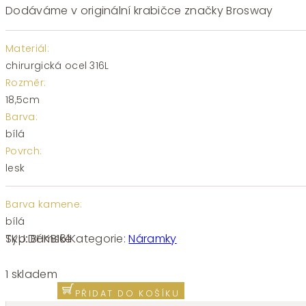
Dodáváme v originální krabičce značky Brosway
Materiál:
chirurgická ocel 316L
Rozměr:
18,5cm
Barva:
bílá
Povrch:
lesk
Barva kamene:
bílá
SKU:
BHKB161
Kategorie:
Náramky
Typ:
Dámské
Náramek
chirurgická
1 skladem
ocel
PŘIDAT DO KOŠÍKU