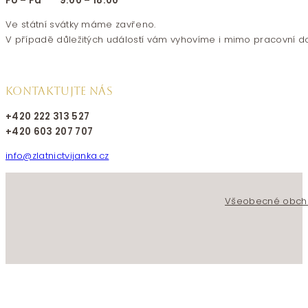
Po – Pá 9:00 – 18:00
Ve státní svátky máme zavřeno.
V případě důležitých událostí vám vyhovíme i mimo pracovní d
KONTAKTUJTE NÁS
+420 222 313 527
+420 603 207 707
info@zlatnictvijanka.cz
Follow us on Facebook
Follow us on Instagram
Všeobecné obch