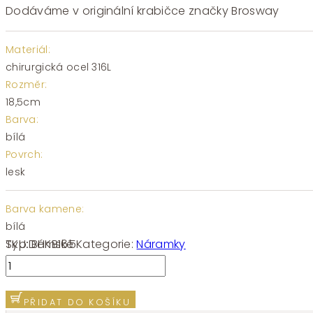
Dodáváme v originální krabičce značky Brosway
Materiál:
chirurgická ocel 316L
Rozměr:
18,5cm
Barva:
bílá
Povrch:
lesk
Barva kamene:
bílá
SKU:
BHKB165
Kategorie:
Náramky
Typ:
Dámské
Náramek
chirurgická
ocel
PŘIDAT DO KOŠÍKU