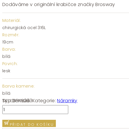
Dodáváme v originální krabičce značky Brosway
Materiál:
chirurgická ocel 316L
Rozměr:
19cm
Barva:
bílá
Povrch:
lesk
Barva kamene:
bílá
SKU:
BHKB263
Kategorie:
Náramky
Typ:
Dámské
Náramek
Brosway
CHAKRA
PŘIDAT DO KOŠÍKU