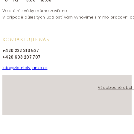
Po – Pá 9:00 – 18:00
Ve státní svátky máme zavřeno.
V případě důležitých událostí vám vyhovíme i mimo pracovní d
KONTAKTUJTE NÁS
+420 222 313 527
+420 603 207 707
info@zlatnictvijanka.cz
Follow us on Facebook
Follow us on Instagram
Všeobecné obch