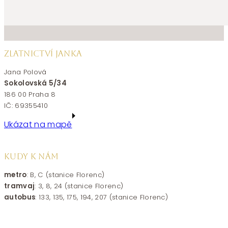
ZLATNICTVÍ JANKA
Jana Polová
Sokolovská 5/34
186 00 Praha 8
IČ: 69355410
Ukázat na mapě
KUDY K NÁM
metro
: B, C (stanice Florenc)
tramvaj
: 3, 8, 24 (stanice Florenc)
autobus
: 133, 135, 175, 194, 207 (stanice Florenc)