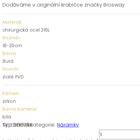
Dodáváme v originální krabičce značky Brosway
Materiál:
chirurgická ocel 316L
Rozměr:
18-20cm
Barva:
žlutá
Povrch:
zlaté PVD
Kámen:
zirkon
Barva kamene:
bílá
SKU:
BEI078
Kategorie:
Náramky
Typ:
Dámské
Náramek