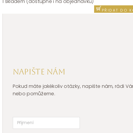
chirurgická
1 skladem (dostupné i na objednávku)
ocel
PŘIDAT DO K
Brosway
Desideri
BEI078
množství
Napište nám
Pokud máte jakékoliv otázky, napište nám, rádi
nebo pomůžeme.