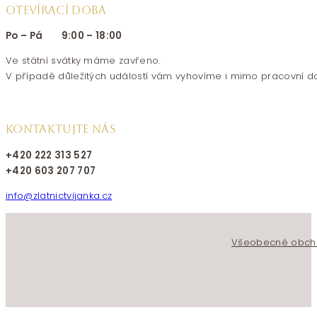
OTEVÍRACÍ DOBA
Po – Pá 9:00 – 18:00
Ve státní svátky máme zavřeno.
V případě důležitých událostí vám vyhovíme i mimo pracovní d
KONTAKTUJTE NÁS
+420 222 313 527
+420 603 207 707
info@zlatnictvijanka.cz
Follow us on Facebook
Follow us on Instagram
Všeobecné obch