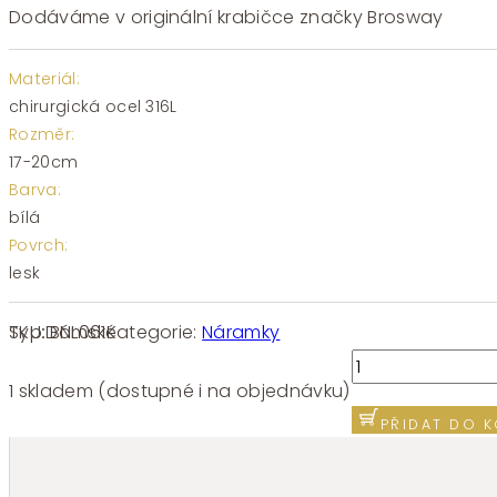
Dodáváme v originální krabičce značky Brosway
Materiál:
chirurgická ocel 316L
Rozměr:
17-20cm
Barva:
bílá
Povrch:
lesk
SKU:
BNL061
Kategorie:
Náramky
Typ:
Dámské
Náramek
chirurgická
1 skladem (dostupné i na objednávku)
ocel
PŘIDAT DO K
Brosway
ESSENTIAL