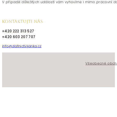
V případě důležitých událostí vám vyhovíme i mimo pracovní d
KONTAKTUJTE NÁS
+420 222 313 527
+420 603 207 707
info@zlatnictvijanka.cz
Follow us on Facebook
Follow us on Instagram
Všeobecné obch