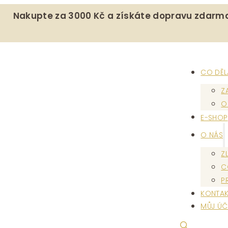
Nakupte za 3000 Kč a získáte dopravu zdarm
CO DĚ
Z
O
E-SHOP
O NÁS
Z
C
P
KONTAK
MŮJ ÚČ