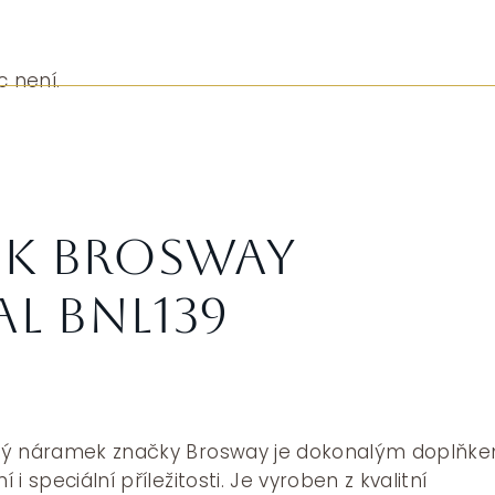
c není.
k Brosway
AL BNL139
vý náramek značky Brosway je dokonalým doplňk
i speciální příležitosti. Je vyroben z kvalitní