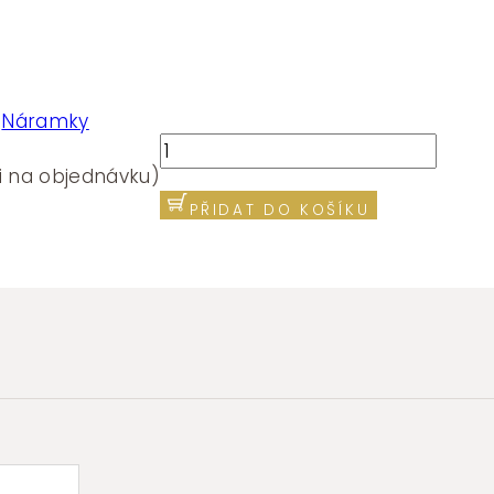
:
Náramky
Náramek
Brosway
i na objednávku)
ESSENTIAL
PŘIDAT DO KOŠÍKU
BNL139
množství