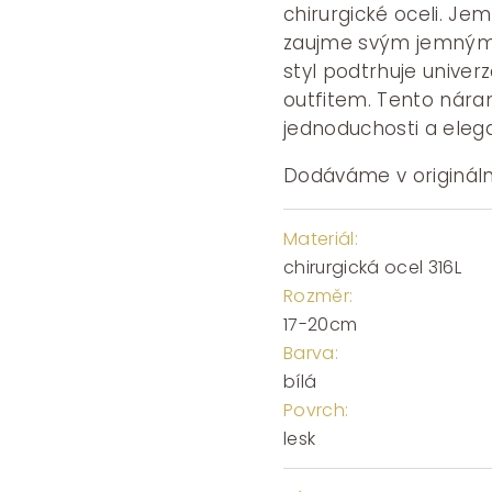
chirurgické oceli. Je
zaujme svým jemným 
styl podtrhuje univer
outfitem. Tento náram
jednoduchosti a eleg
Dodáváme v origináln
Materiál:
chirurgická ocel 316L
Rozměr:
17-20cm
Barva:
bílá
Povrch:
lesk