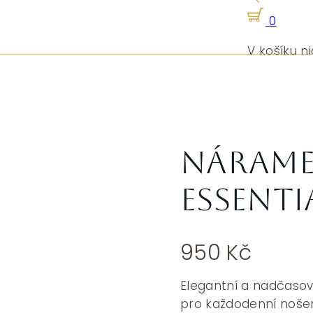
0
V košíku ni
Nárame
ESSENTI
950
Kč
Elegantní a nadčaso
pro každodenní nošení 