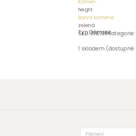
Kámen:
Negrit
Barva kamene:
zelená
Typ:
Dámské
SKU:
BNL139
Kategorie
1 skladem (dostupné 