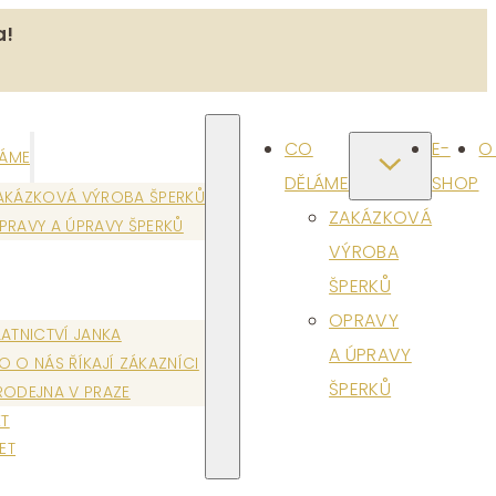
a!
CO
E-
O
LÁME
DĚLÁME
SHOP
AKÁZKOVÁ VÝROBA ŠPERKŮ
ZAKÁZKOVÁ
PRAVY A ÚPRAVY ŠPERKŮ
VÝROBA
ŠPERKŮ
OPRAVY
LATNICTVÍ JANKA
A ÚPRAVY
O O NÁS ŘÍKAJÍ ZÁKAZNÍCI
ŠPERKŮ
RODEJNA V PRAZE
T
ET