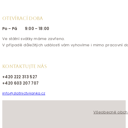
OTEVÍRACÍ DOBA
Po – Pá 9:00 – 18:00
Ve státní svátky máme zavřeno.
V případě důležitých událostí vám vyhovíme i mimo pracovní d
KONTAKTUJTE NÁS
+420 222 313 527
+420 603 207 707
info@zlatnictvijanka.cz
Follow us on Facebook
Follow us on Instagram
Všeobecné obch