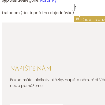
SKU:
FFB16
Kategorie:
Náramky
Typ:
Dámské
Stříbrný
náramek
1 skladem (dostupné i na objednávku)
Brosway
PŘIDAT DO K
Fancy
Freedom
Blue
FFB16
množství
Napište nám
Pokud máte jakékoliv otázky, napište nám, rádi
nebo pomůžeme.