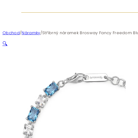
Obchod
/
Náramky
/
Stříbrný náramek Brosway Fancy Freedom Bl
🔍