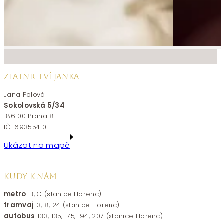
ZLATNICTVÍ JANKA
Jana Polová
Sokolovská 5/34
186 00 Praha 8
IČ: 69355410
Ukázat na mapě
KUDY K NÁM
metro
: B, C (stanice Florenc)
tramvaj
: 3, 8, 24 (stanice Florenc)
autobus
: 133, 135, 175, 194, 207 (stanice Florenc)