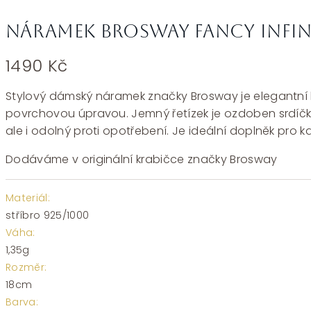
Náramek Brosway Fancy Infini
1490
Kč
Stylový dámský náramek značky Brosway je elegantní ko
povrchovou úpravou. Jemný řetízek je ozdoben srdíčkem
ale i odolný proti opotřebení. Je ideální doplněk pro ka
Dodáváme v originální krabičce značky Brosway
Materiál:
stříbro 925/1000
Váha:
1,35g
Rozměr:
18cm
Barva: