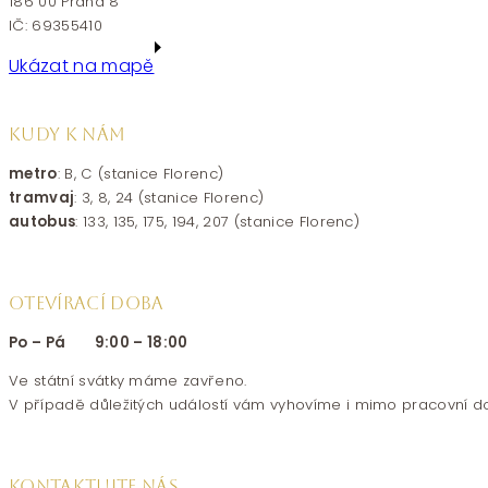
186 00 Praha 8
IČ: 69355410
Ukázat na mapě
KUDY K NÁM
metro
: B, C (stanice Florenc)
tramvaj
: 3, 8, 24 (stanice Florenc)
autobus
: 133, 135, 175, 194, 207 (stanice Florenc)
OTEVÍRACÍ DOBA
Po – Pá 9:00 – 18:00
Ve státní svátky máme zavřeno.
V případě důležitých událostí vám vyhovíme i mimo pracovní d
KONTAKTUJTE NÁS