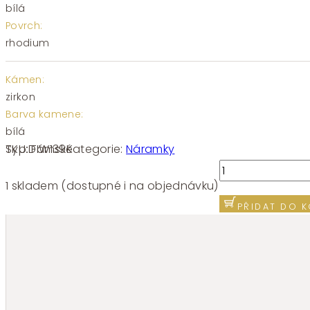
bílá
Povrch:
rhodium
Kámen:
zirkon
Barva kamene:
bílá
SKU:
FIW139
Kategorie:
Náramky
Typ:
Dámské
Náramek
Brosway
1 skladem (dostupné i na objednávku)
Fancy
PŘIDAT DO K
Infinite
White
FIW139
množství