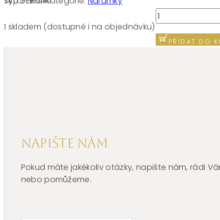
SKU:
FPR04
Kategorie:
Náramky
Typ:
Dámské
Stříbrný
náramek
1 skladem (dostupné i na objednávku)
Brosway
PŘIDAT DO K
Fancy
Passion
Ruby
FPR04
množství
Napište nám
Pokud máte jakékoliv otázky, napište nám, rádi
nebo pomůžeme.