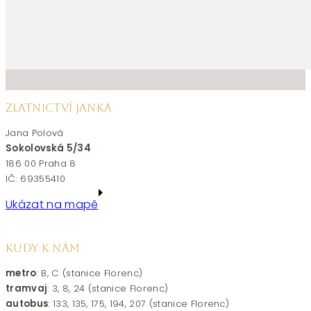
ZLATNICTVÍ JANKA
Jana Polová
Sokolovská 5/34
186 00 Praha 8
IČ: 69355410
Ukázat na mapě
KUDY K NÁM
metro
: B, C (stanice Florenc)
tramvaj
: 3, 8, 24 (stanice Florenc)
autobus
: 133, 135, 175, 194, 207 (stanice Florenc)