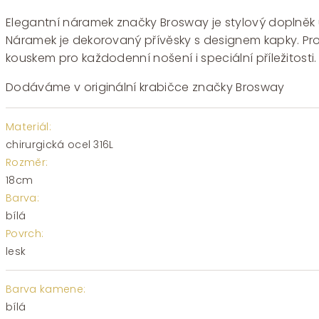
cena
cena
byla:
je:
Elegantní náramek značky Brosway je stylový doplněk urč
1330 Kč.
931 Kč.
Náramek je dekorovaný přívěsky s designem kapky. Pros
kouskem pro každodenní nošení i speciální příležitosti.
Dodáváme v originální krabičce značky Brosway
Materiál:
chirurgická ocel 316L
Rozměr:
18cm
Barva:
bílá
Povrch:
lesk
Barva kamene:
bílá