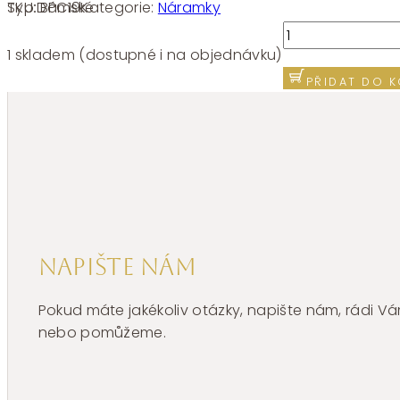
SKU:
BPC19
Kategorie:
Náramky
Typ:
Dámské
Náramek
chirurgická
1 skladem (dostupné i na objednávku)
ocel
PŘIDAT DO K
Brosway
Perfect
BPC19
množství
Napište nám
Pokud máte jakékoliv otázky, napište nám, rádi
nebo pomůžeme.