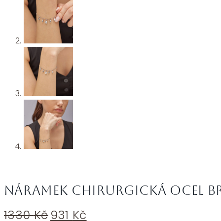
Náramek chirurgická ocel Br
Původní
Aktuální
1330
Kč
931
Kč