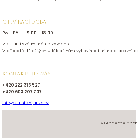
OTEVÍRACÍ DOBA
Po – Pá 9:00 – 18:00
Ve státní svátky máme zavřeno.
V případě důležitých událostí vám vyhovíme i mimo pracovní d
KONTAKTUJTE NÁS
+420 222 313 527
+420 603 207 707
info@zlatnictvijanka.cz
Follow us on Facebook
Follow us on Instagram
Všeobecné obch