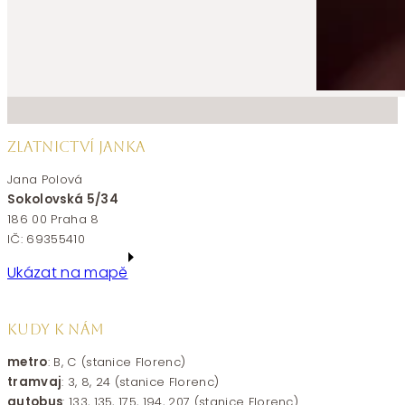
ZLATNICTVÍ JANKA
Jana Polová
Sokolovská 5/34
186 00 Praha 8
IČ: 69355410
Ukázat na mapě
KUDY K NÁM
metro
: B, C (stanice Florenc)
tramvaj
: 3, 8, 24 (stanice Florenc)
autobus
: 133, 135, 175, 194, 207 (stanice Florenc)