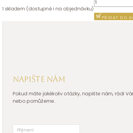
Náramek
chirurgická
1 skladem (dostupné i na objednávku)
ocel
PŘIDAT DO K
Brosway
PERFECT
BPC59
množství
Napište nám
Pokud máte jakékoliv otázky, napište nám, rádi
nebo pomůžeme.