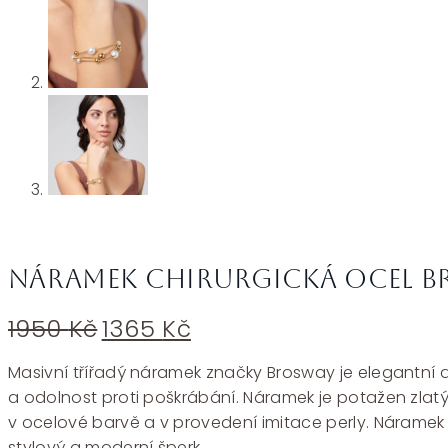
Náramek chirurgická ocel Br
Původní
Aktuální
1950
Kč
1365
Kč
cena
cena
byla:
je:
Masivní třířadý náramek značky Brosway je elegantní do
1950 Kč.
1365 Kč.
a odolnost proti poškrábání. Náramek je potažen zla
v ocelové barvě a v provedení imitace perly. Náramek j
stylový a moderní šperk.