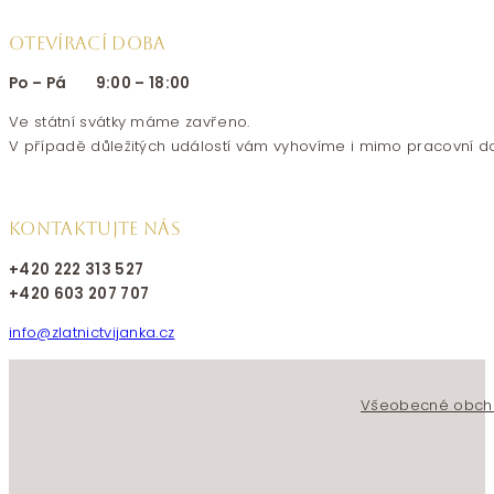
OTEVÍRACÍ DOBA
Po – Pá 9:00 – 18:00
Ve státní svátky máme zavřeno.
V případě důležitých událostí vám vyhovíme i mimo pracovní d
KONTAKTUJTE NÁS
+420 222 313 527
+420 603 207 707
info@zlatnictvijanka.cz
Follow us on Facebook
Follow us on Instagram
Všeobecné obch