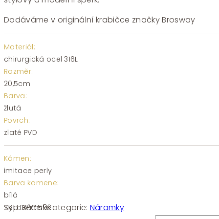
Dodáváme v originální krabičce značky Brosway
Materiál:
chirurgická ocel 316L
Rozměr:
20,5cm
Barva:
žlutá
Povrch:
zlaté PVD
Kámen:
imitace perly
Barva kamene:
bílá
SKU:
BPC59
Kategorie:
Náramky
Typ:
Dámské