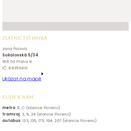
ZLATNICTVÍ JANKA
Jana Polová
Sokolovská 5/34
186 00 Praha 8
IČ: 69355410
Ukázat na mapě
KUDY K NÁM
metro
: B, C (stanice Florenc)
tramvaj
: 3, 8, 24 (stanice Florenc)
autobus
: 133, 135, 175, 194, 207 (stanice Florenc)