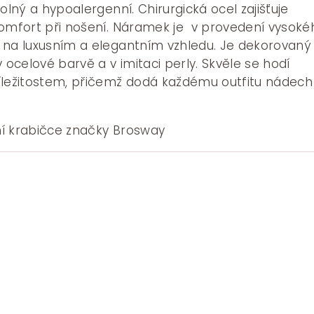
olný a hypoalergenní. Chirurgická ocel zajišťuje
komfort při nošení. Náramek je v provedení vysoké
 na luxusním a elegantním vzhledu. Je dekorovaný
celové barvě a v imitaci perly. Skvěle se hodí
íležitostem, přičemž dodá každému outfitu nádech
í krabičce značky Brosway