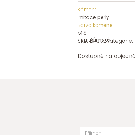
Kámen:
imitace perly
Barva kamene:
bílá
Typ:
Dámské
SKU:
BPC72
Kategorie:
Dostupné na objedn