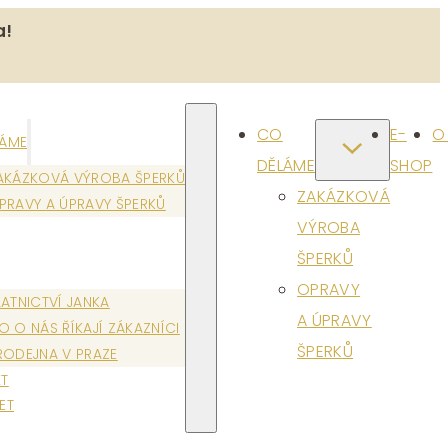
a!
CO
E-
O
LÁME
DĚLÁME
SHOP
AKÁZKOVÁ VÝROBA ŠPERKŮ
ZAKÁZKOVÁ
PRAVY A ÚPRAVY ŠPERKŮ
VÝROBA
ŠPERKŮ
OPRAVY
LATNICTVÍ JANKA
A ÚPRAVY
O O NÁS ŘÍKAJÍ ZÁKAZNÍCI
ŠPERKŮ
RODEJNA V PRAZE
T
ET