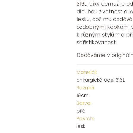
316L, díky čemuž je od
dlouhou životnost a 
lesku, což mu dodává
ozdobnými kapkami v o
k různým stylům a př
sofistikovanosti.
Dodáváme v origináln
Materiál:
chirurgická ocel 316L
Rozměr:
19cm
Barva:
bílá
Povrch:
lesk