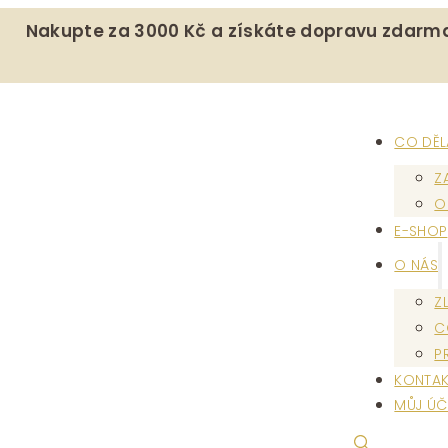
Nakupte za 3000 Kč a získáte dopravu zdarm
CO DĚ
Z
O
E-SHOP
O NÁS
Z
C
P
KONTAK
MŮJ ÚČ