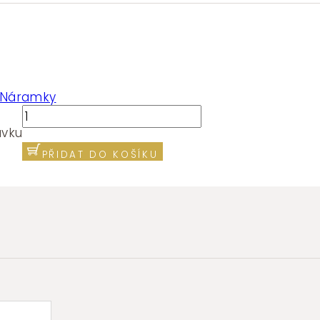
Náramky
Náramek
Brosway
ávku
PERFECT
PŘIDAT DO KOŠÍKU
BPC72
množství