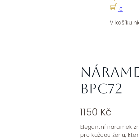
0
V košíku ni
Nárame
BPC72
1150
Kč
Elegantní náramek zn
pro každou ženu, která