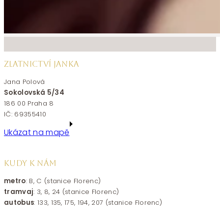
ZLATNICTVÍ JANKA
Jana Polová
Sokolovská 5/34
186 00 Praha 8
IČ: 69355410
Ukázat na mapě
KUDY K NÁM
metro
: B, C (stanice Florenc)
tramvaj
: 3, 8, 24 (stanice Florenc)
autobus
: 133, 135, 175, 194, 207 (stanice Florenc)