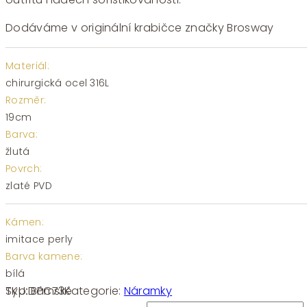
Dodáváme v originální krabičce značky Brosway
Materiál:
chirurgická ocel 316L
Rozměr:
19cm
Barva:
žlutá
Povrch:
zlaté PVD
Kámen:
imitace perly
Barva kamene:
bílá
SKU:
BPC73
Kategorie:
Náramky
Typ:
Dámské