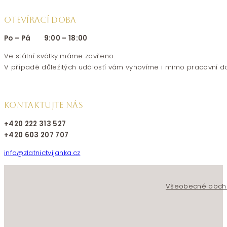
OTEVÍRACÍ DOBA
Po – Pá 9:00 – 18:00
Ve státní svátky máme zavřeno.
V případě důležitých událostí vám vyhovíme i mimo pracovní d
KONTAKTUJTE NÁS
+420 222 313 527
+420 603 207 707
info@zlatnictvijanka.cz
Follow us on Facebook
Follow us on Instagram
Všeobecné obch