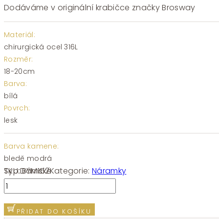
Dodáváme v originální krabičce značky Brosway
Materiál:
chirurgická ocel 316L
Rozměr:
18-20cm
Barva:
bílá
Povrch:
lesk
Barva kamene:
bledě modrá
SKU:
BYM152
Kategorie:
Náramky
Typ:
Dámské
Náramek
chirurgická
ocel
PŘIDAT DO KOŠÍKU