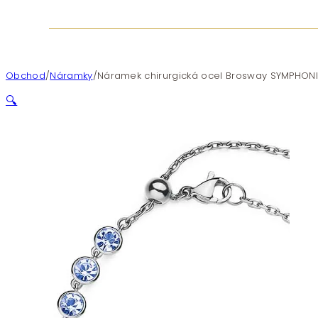
Obchod
/
Náramky
/
Náramek chirurgická ocel Brosway SYMPHON
🔍