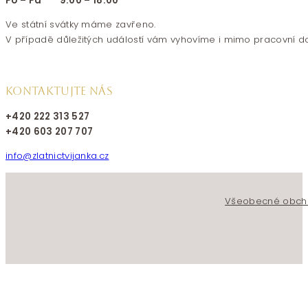
Po – Pá 9:00 – 18:00
Ve státní svátky máme zavřeno.
V případě důležitých událostí vám vyhovíme i mimo pracovní d
KONTAKTUJTE NÁS
+420 222 313 527
+420 603 207 707
info@zlatnictvijanka.cz
Follow us on Facebook
Follow us on Instagram
Všeobecné obch