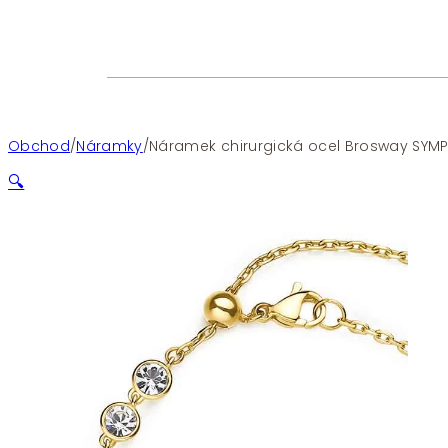
Obchod
/
Náramky
/
Náramek chirurgická ocel Brosway SYM
🔍