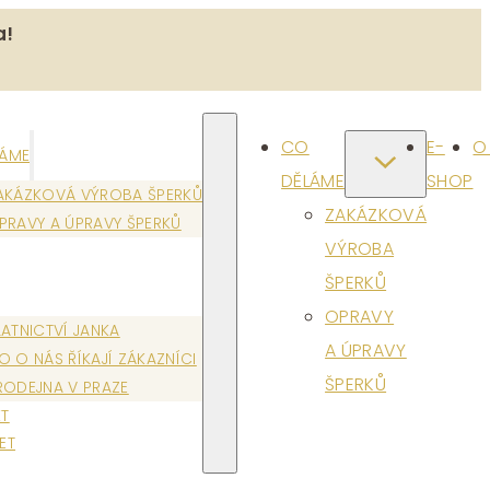
a!
CO
E-
O
LÁME
DĚLÁME
SHOP
AKÁZKOVÁ VÝROBA ŠPERKŮ
ZAKÁZKOVÁ
PRAVY A ÚPRAVY ŠPERKŮ
VÝROBA
ŠPERKŮ
OPRAVY
LATNICTVÍ JANKA
A ÚPRAVY
O O NÁS ŘÍKAJÍ ZÁKAZNÍCI
ŠPERKŮ
RODEJNA V PRAZE
T
ET