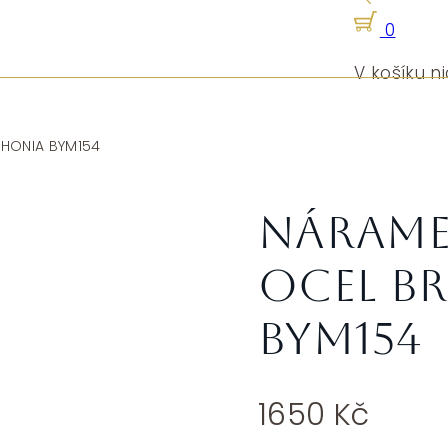
0
V košíku ni
PHONIA BYM154
Nárame
ocel B
BYM154
1650
Kč