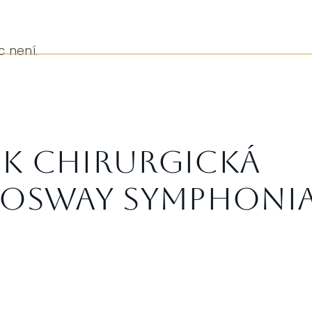
c není.
k chirurgická
rosway SYMPHONI