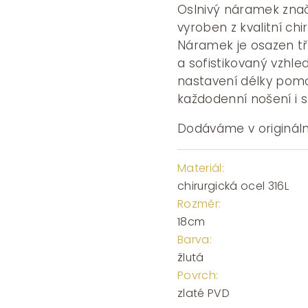
Oslnivý náramek znač
vyroben z kvalitní ch
Náramek je osazen třp
a sofistikovaný vzhle
nastavení délky pomoc
každodenní nošení i sp
Dodáváme v origináln
Materiál:
chirurgická ocel 316L
Rozměr:
18cm
Barva:
žlutá
Povrch:
zlaté PVD