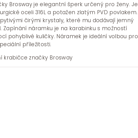
ky Brosway je elegantní šperk určený pro ženy. Je
irurgické oceli 316L a potažen zlatým PVD povlakem.
ytivými čirými krystaly, které mu dodávají jemný
d. Zapínání náramku je na karabinku s možností
í pohyblivé kuličky. Náramek je ideální volbou pr
eciální příležitosti.
í krabičce značky Brosway