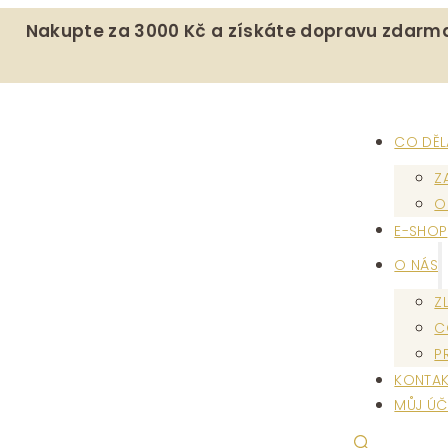
Nakupte za 3000 Kč a získáte dopravu zdarm
CO DĚ
Z
O
E-SHOP
O NÁS
Z
C
P
KONTAK
MŮJ ÚČ