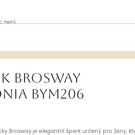
c není.
k Brosway
NIA BYM206
ky Brosway je elegantní šperk určený pro ženy, kt