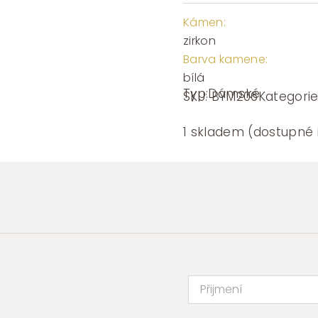
Kámen:
zirkon
Barva kamene:
bílá
Typ:
Dámské
SKU:
BYM206
Kategori
1 skladem (dostupné 