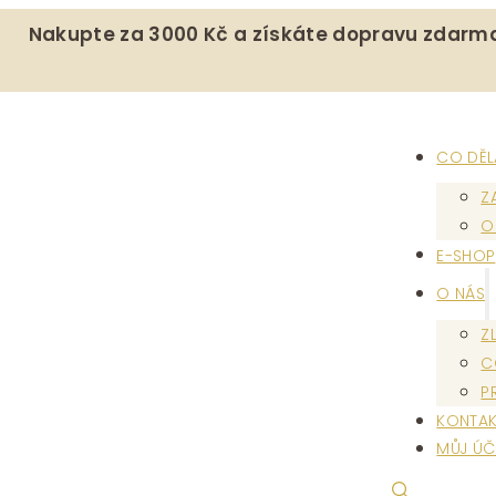
Nakupte za 3000 Kč a získáte dopravu zdarm
CO DĚ
Z
O
E-SHOP
O NÁS
Z
C
P
KONTAK
MŮJ ÚČ