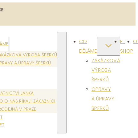
a!
CO
E-
O
LÁME
DĚLÁME
SHOP
AKÁZKOVÁ VÝROBA ŠPERKŮ
ZAKÁZKOVÁ
PRAVY A ÚPRAVY ŠPERKŮ
VÝROBA
ŠPERKŮ
OPRAVY
LATNICTVÍ JANKA
A ÚPRAVY
O O NÁS ŘÍKAJÍ ZÁKAZNÍCI
ŠPERKŮ
RODEJNA V PRAZE
T
ET