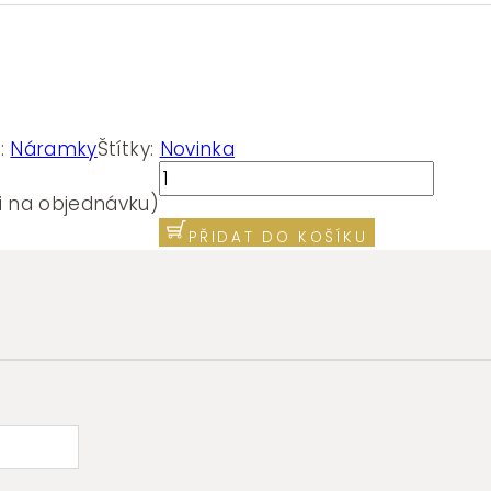
e:
Náramky
Štítky:
Novinka
Náramek
Brosway
i na objednávku)
SYMPHONIA
PŘIDAT DO KOŠÍKU
BYM206
množství