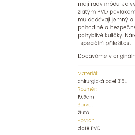
mají rády módu. Je vy
zlatým PVD povlakem.
mu dodávají jemný a s
pohodlné a bezpečné
pohyblivé kuličky. Ná
i speciální příležitosti.
Dodáváme v origináln
Materiál:
chirurgická ocel 316L
Rozměr:
19,5cm
Barva:
žlutá
Povrch:
zlaté PVD