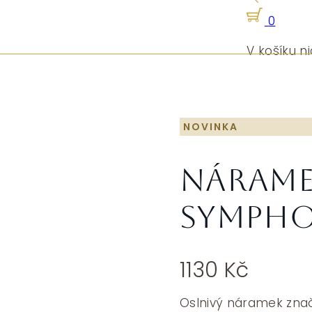
0
V košíku ni
NOVINKA
Nárame
SYMPHO
1130
Kč
Oslnivý náramek znač