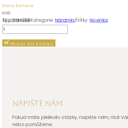
Barva kamene:
bílá
SKU:
BYM208
Kategorie:
Náramky
Štítky:
Novinka
Typ:
Dámské
Náramek
Brosway
SYMPHONIA
PŘIDAT DO KOŠÍKU
BYM208
množství
Napište nám
Pokud máte jakékoliv otázky, napište nám, rádi
nebo pomůžeme.