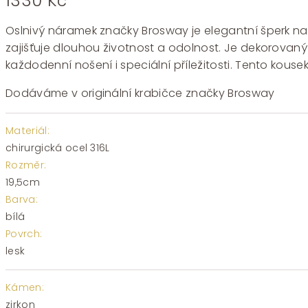
1330
Kč
Oslnivý náramek značky Brosway je elegantní šperk nav
zajišťuje dlouhou životnost a odolnost. Je dekorovaný
každodenní nošení i speciální příležitosti. Tento kous
Dodáváme v originální krabičce značky Brosway
Materiál:
chirurgická ocel 316L
Rozměr:
19,5cm
Barva:
bílá
Povrch:
lesk
Kámen:
zirkon