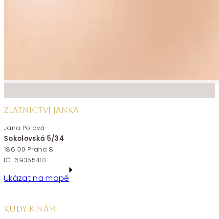
ZLATNICTVÍ JANKA
Jana Polová
Sokolovská 5/34
186 00 Praha 8
IČ: 69355410
Ukázat na mapě
KUDY K NÁM