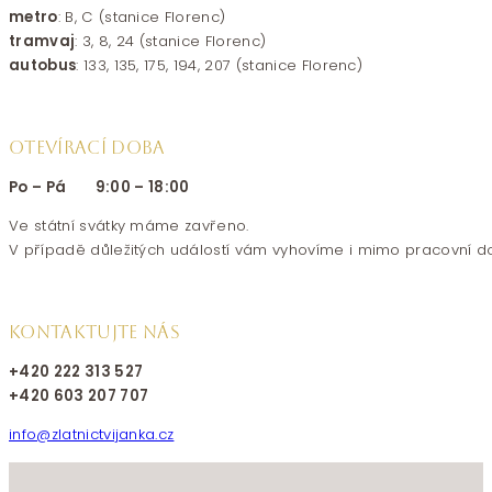
metro
: B, C (stanice Florenc)
tramvaj
: 3, 8, 24 (stanice Florenc)
autobus
: 133, 135, 175, 194, 207 (stanice Florenc)
OTEVÍRACÍ DOBA
Po – Pá 9:00 – 18:00
Ve státní svátky máme zavřeno.
V případě důležitých událostí vám vyhovíme i mimo pracovní d
KONTAKTUJTE NÁS
+420 222 313 527
+420 603 207 707
info@zlatnictvijanka.cz
Follow us on Facebook
Follow us on Instagram