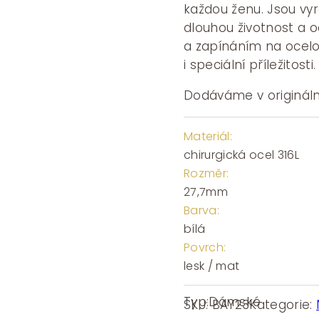
každou ženu. Jsou vyro
dlouhou životnost a 
a zapínáním na ocelo
i speciální příležitos
Dodáváme v origináln
Materiál:
chirurgická ocel 316L
Rozměr:
27,7mm
Barva:
bílá
Povrch:
lesk / mat
Typ:
Dámské
SKU:
BAY23
Kategorie: