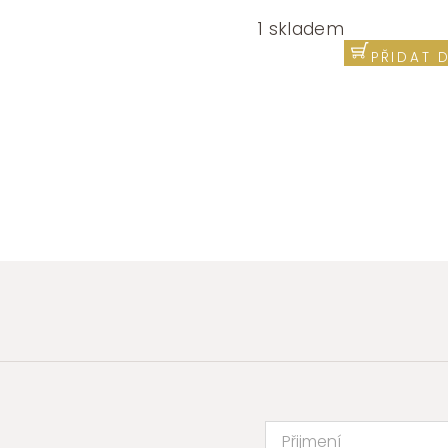
Náušnice
chirurgická
1 skladem
ocel
PŘIDAT 
Brosway
Amy
BAY23
množství