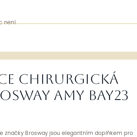
c není.
ce chirurgická
rosway Amy BAY23
ice značky Brosway jsou elegantním doplňkem pro