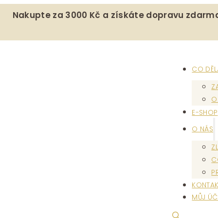
Nakupte za 3000 Kč a získáte dopravu zdarm
CO DĚ
Z
O
E-SHOP
O NÁS
Z
C
P
KONTAK
MŮJ ÚČ