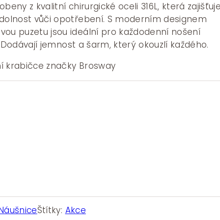
beny z kvalitní chirurgické oceli 316L, která zajišťuj
odolnost vůči opotřebení. S moderním designem
vou puzetu jsou ideální pro každodenní nošení
ti. Dodávají jemnost a šarm, který okouzlí každého.
í krabičce značky Brosway
Náušnice
Štítky:
Akce