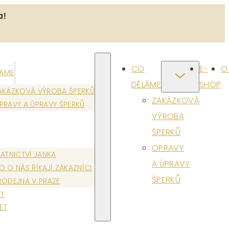
a!
CO
E-
O
LÁME
DĚLÁME
SHOP
AKÁZKOVÁ VÝROBA ŠPERKŮ
ZAKÁZKOVÁ
PRAVY A ÚPRAVY ŠPERKŮ
VÝROBA
ŠPERKŮ
OPRAVY
LATNICTVÍ JANKA
A ÚPRAVY
O O NÁS ŘÍKAJÍ ZÁKAZNÍCI
ŠPERKŮ
RODEJNA V PRAZE
T
ET