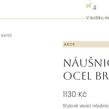
0
V košíku ni
 BAY23
AKCE
Náušni
ocel B
1130
Kč
Stylové visací náušn