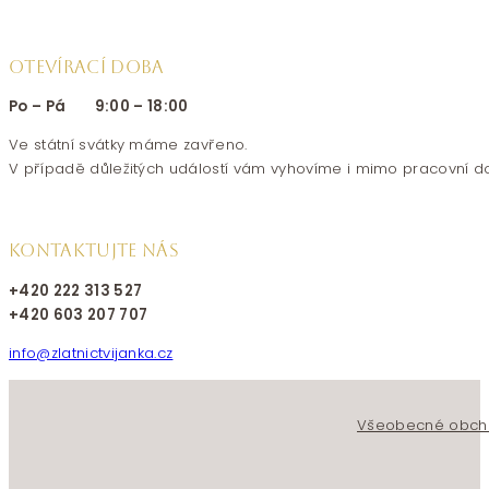
OTEVÍRACÍ DOBA
Po – Pá 9:00 – 18:00
Ve státní svátky máme zavřeno.
V případě důležitých událostí vám vyhovíme i mimo pracovní d
KONTAKTUJTE NÁS
+420 222 313 527
+420 603 207 707
info@zlatnictvijanka.cz
Follow us on Facebook
Follow us on Instagram
Všeobecné obch