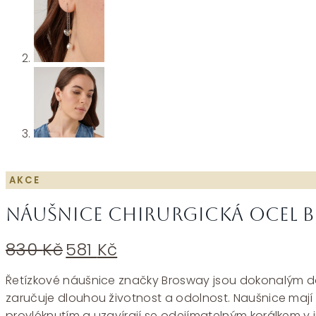
AKCE
Náušnice chirurgická ocel 
Původní
Aktuální
830
Kč
581
Kč
cena
cena
byla:
je:
Řetízkové náušnice značky Brosway jsou dokonalým dopl
830 Kč.
581 Kč.
zaručuje dlouhou životnost a odolnost. Naušnice mají 
provléknutím a uzavírají se odejímatelným korálkem v i