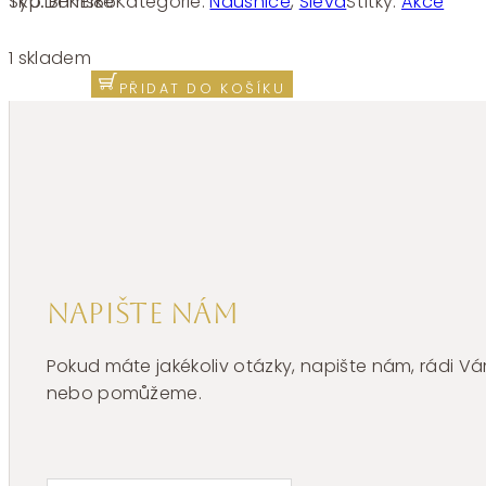
SKU:
BHKE186
Kategorie:
Náušnice
,
Sleva
Štítky:
Akce
Typ:
Dámské
Náušnice
chirurgická
1 skladem
ocel
PŘIDAT DO KOŠÍKU
Brosway
Chakra
BHKE186
množství
Napište nám
Pokud máte jakékoliv otázky, napište nám, rádi
nebo pomůžeme.