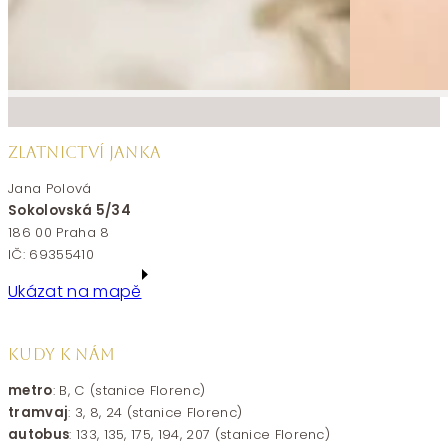
ZLATNICTVÍ JANKA
Jana Polová
Sokolovská 5/34
186 00 Praha 8
IČ: 69355410
Ukázat na mapě
KUDY K NÁM
metro
: B, C (stanice Florenc)
tramvaj
: 3, 8, 24 (stanice Florenc)
autobus
: 133, 135, 175, 194, 207 (stanice Florenc)