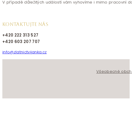
V případě důležitých událostí vám vyhovíme i mimo pracovní d
KONTAKTUJTE NÁS
+420 222 313 527
+420 603 207 707
info@zlatnictvijanka.cz
Follow us on Facebook
Follow us on Instagram
Všeobecné obch