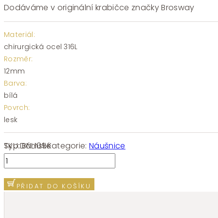
Dodáváme v originální krabičce značky Brosway
Materiál:
chirurgická ocel 316L
Rozměr:
12mm
Barva:
bílá
Povrch:
lesk
SKU:
BNL105
Kategorie:
Náušnice
Typ:
Dámské
Náušnice
chirurgická
ocel
PŘIDAT DO KOŠÍKU
Brosway
ESSENTIAL