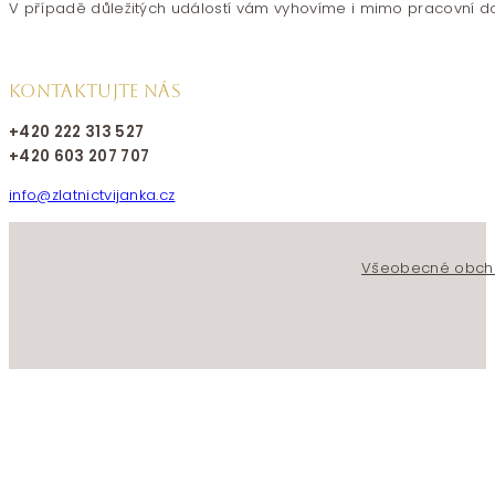
V případě důležitých událostí vám vyhovíme i mimo pracovní d
KONTAKTUJTE NÁS
+420 222 313 527
+420 603 207 707
info@zlatnictvijanka.cz
Follow us on Facebook
Follow us on Instagram
Všeobecné obch