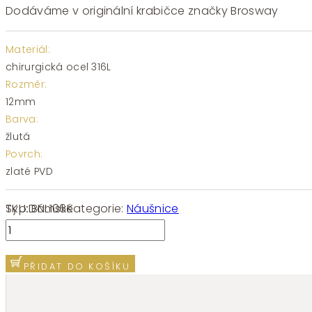
Dodáváme v originální krabičce značky Brosway
Materiál:
chirurgická ocel 316L
Rozměr:
12mm
Barva:
žlutá
Povrch:
zlaté PVD
SKU:
BNL106
Kategorie:
Náušnice
Typ:
Dámské
Náušnice
chirurgická
ocel
PŘIDAT DO KOŠÍKU
Brosway
ESSENTIAL