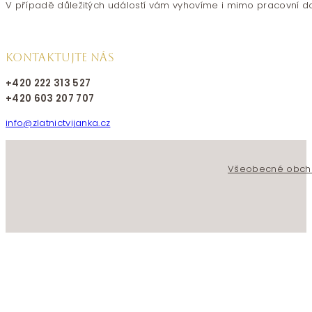
V případě důležitých událostí vám vyhovíme i mimo pracovní d
KONTAKTUJTE NÁS
+420 222 313 527
+420 603 207 707
info@zlatnictvijanka.cz
Follow us on Facebook
Follow us on Instagram
Všeobecné obch