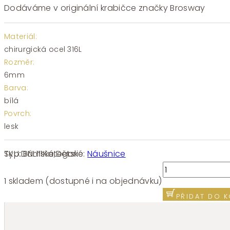
Dodáváme v originální krabičce značky Brosway
Materiál:
chirurgická ocel 316L
Rozměr:
6mm
Barva:
bílá
Povrch:
lesk
SKU:
BNL111
Kategorie:
Náušnice
Typ:
Dámské
,
Dětské
Náušnice
chirurgická
1 skladem (dostupné i na objednávku)
ocel
PŘIDAT DO K
Brosway
ESSENTIAL