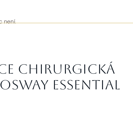
c není.
ce chirurgická
osway ESSENTIAL