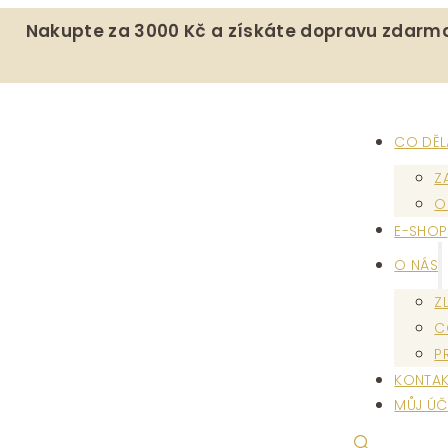
Nakupte za 3000 Kč a získáte dopravu zdarm
CO DĚ
Z
O
E-SHOP
O NÁS
Z
C
P
KONTAK
MŮJ ÚČ