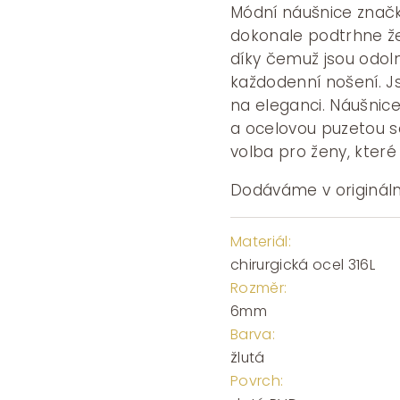
Módní náušnice značk
dokonale podtrhne žen
díky čemuž jsou odoln
každodenní nošení. J
na eleganci. Náušnic
a ocelovou puzetou se
volba pro ženy, které
Dodáváme v origináln
Materiál:
chirurgická ocel 316L
Rozměr:
6mm
Barva:
žlutá
Povrch: