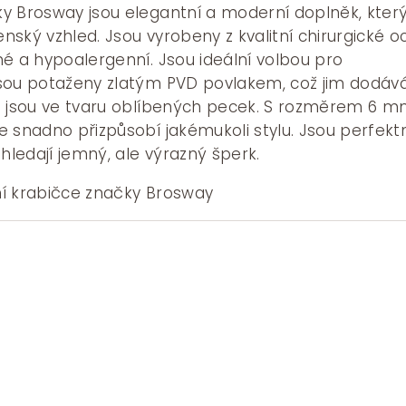
y Brosway jsou elegantní a moderní doplněk, kter
ský vzhled. Jsou vyrobeny z kvalitní chirurgické oce
é a hypoalergenní. Jsou ideální volbou pro
sou potaženy zlatým PVD povlakem, což jim dodáv
e jsou ve tvaru oblíbených pecek. S rozměrem 6 
 snadno přizpůsobí jakémukoli stylu. Jsou perfekt
 hledají jemný, ale výrazný šperk.
í krabičce značky Brosway