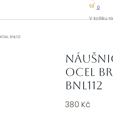
0
V košíku ni
TIAL BNL112
Náušni
ocel Br
BNL112
380
Kč