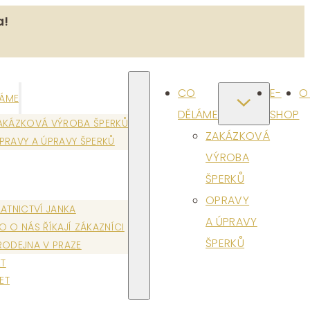
a!
CO
E-
O
LÁME
DĚLÁME
SHOP
AKÁZKOVÁ VÝROBA ŠPERKŮ
ZAKÁZKOVÁ
PRAVY A ÚPRAVY ŠPERKŮ
VÝROBA
ŠPERKŮ
OPRAVY
LATNICTVÍ JANKA
A ÚPRAVY
O O NÁS ŘÍKAJÍ ZÁKAZNÍCI
ŠPERKŮ
RODEJNA V PRAZE
T
ET