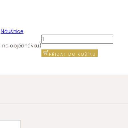
:
Náušnice
Náušnice
Brosway
i na objednávku)
ESSENTIAL
PŘIDAT DO KOŠÍKU
BNL146
množství