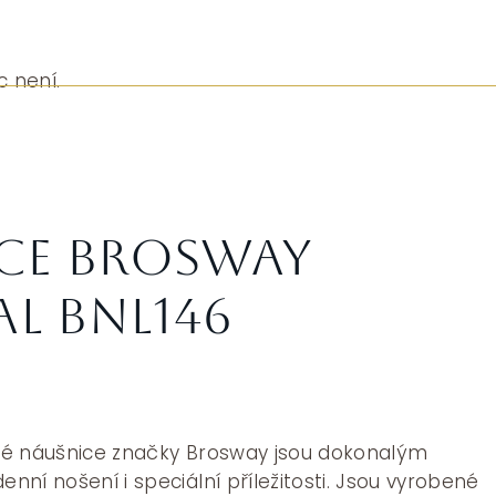
c není.
ce Brosway
AL BNL146
vé náušnice značky Brosway jsou dokonalým
ní nošení i speciální příležitosti. Jsou vyrobené