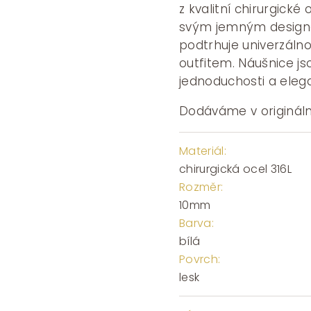
z kvalitní chirurgick
svým jemným designem
podtrhuje univerzálno
outfitem. Náušnice jso
jednoduchosti a eleg
Dodáváme v origináln
Materiál:
chirurgická ocel 316L
Rozměr:
10mm
Barva:
bílá
Povrch:
lesk