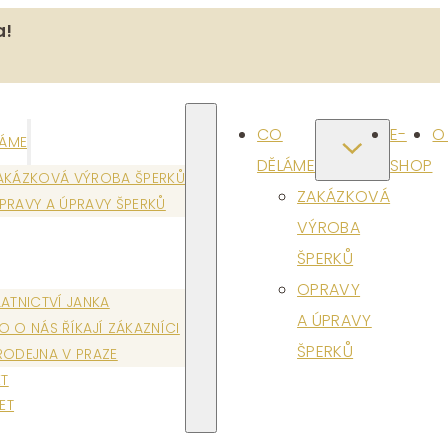
a!
CO
E-
O
LÁME
DĚLÁME
SHOP
AKÁZKOVÁ VÝROBA ŠPERKŮ
ZAKÁZKOVÁ
PRAVY A ÚPRAVY ŠPERKŮ
VÝROBA
ŠPERKŮ
OPRAVY
LATNICTVÍ JANKA
A ÚPRAVY
O O NÁS ŘÍKAJÍ ZÁKAZNÍCI
ŠPERKŮ
RODEJNA V PRAZE
T
ET