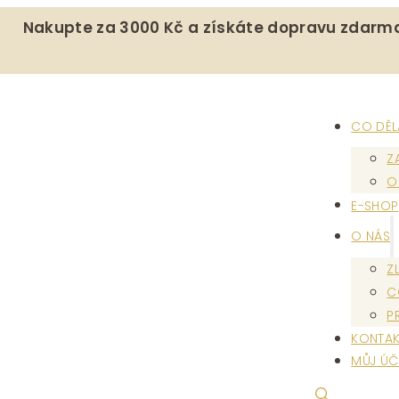
Nakupte za 3000 Kč a získáte dopravu zdarm
CO DĚ
Z
O
E-SHOP
O NÁS
Z
C
P
KONTAK
MŮJ ÚČ