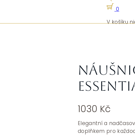
0
V košíku ni
Náušni
ESSENTI
1030
Kč
Elegantní a nadčaso
doplňkem pro každoden