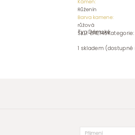
Kámen:
Růženín
Barva kamene:
růžová
Typ:
Dámské
SKU:
BNL146
Kategorie
1 skladem (dostupné 