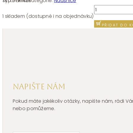
SKU:
FPR142
Kategorie:
Náušnice
Typ:
Dámské
Náušnice
Brosway
1 skladem (dostupné i na objednávku)
Fancy
PŘIDAT DO K
Passion
Ruby
FPR142
množství
Napište nám
Pokud máte jakékoliv otázky, napište nám, rádi
nebo pomůžeme.