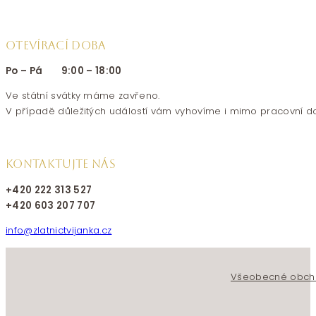
OTEVÍRACÍ DOBA
Po – Pá 9:00 – 18:00
Ve státní svátky máme zavřeno.
V případě důležitých událostí vám vyhovíme i mimo pracovní d
KONTAKTUJTE NÁS
+420 222 313 527
+420 603 207 707
info@zlatnictvijanka.cz
Follow us on Facebook
Follow us on Instagram
Všeobecné obch