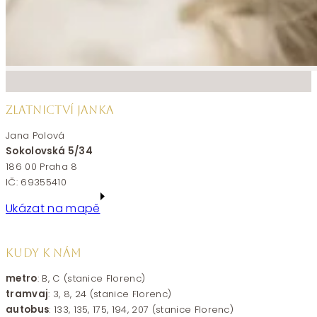
ZLATNICTVÍ JANKA
Jana Polová
Sokolovská 5/34
186 00 Praha 8
IČ: 69355410
Ukázat na mapě
KUDY K NÁM
metro
: B, C (stanice Florenc)
tramvaj
: 3, 8, 24 (stanice Florenc)
autobus
: 133, 135, 175, 194, 207 (stanice Florenc)