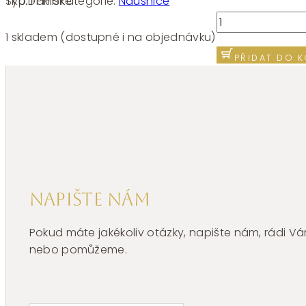
SKU:
FPR15
Kategorie:
Náušnice
Typ:
Dámské
Stříbrné
náušnice
1 skladem (dostupné i na objednávku)
Brosway
PŘIDAT DO K
Fancy
Passion
Ruby
FPR15
množství
Napište nám
Pokud máte jakékoliv otázky, napište nám, rádi
nebo pomůžeme.