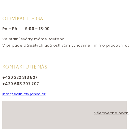
OTEVÍRACÍ DOBA
Po – Pá 9:00 – 18:00
Ve státní svátky máme zavřeno.
V případě důležitých událostí vám vyhovíme i mimo pracovní d
KONTAKTUJTE NÁS
+420 222 313 527
+420 603 207 707
info@zlatnictvijanka.cz
Follow us on Facebook
Follow us on Instagram
Všeobecné obch