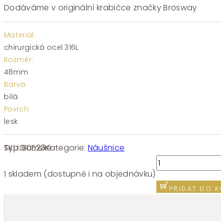
Dodáváme v originální krabičce značky Brosway
Materiál:
chirurgická ocel 316L
Rozměr:
48mm
Barva:
bílá
Povrch:
lesk
SKU:
BUE23
Kategorie:
Náušnice
Typ:
Dámské
Náušnice
Brosway
1 skladem (dostupné i na objednávku)
MUSE
PŘIDAT DO K
BUE23
množství