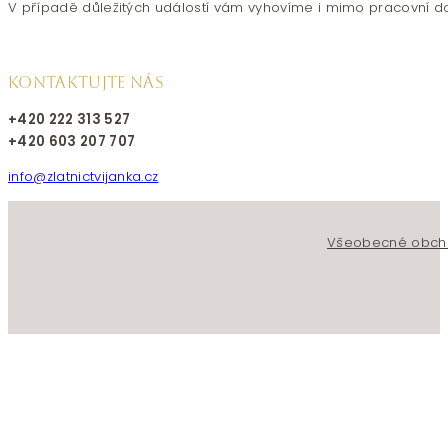
V případě důležitých událostí vám vyhovíme i mimo pracovní d
KONTAKTUJTE NÁS
+420 222 313 527
+420 603 207 707
info@zlatnictvijanka.cz
Follow us on Facebook
Follow us on Instagram
Všeobecné obch