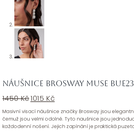
Náušnice Brosway MUSE BUE2
Původní
Aktuální
1450
Kč
1015
Kč
cena
cena
byla:
je:
Masivní visací náušnice značky Brosway jsou elegantní 
1450 Kč.
1015 Kč.
čemuž jsou velmi odolné. Tyto naušnice jsou jednoduc
každodenní nošení. Jejich zapínání je praktická puzet