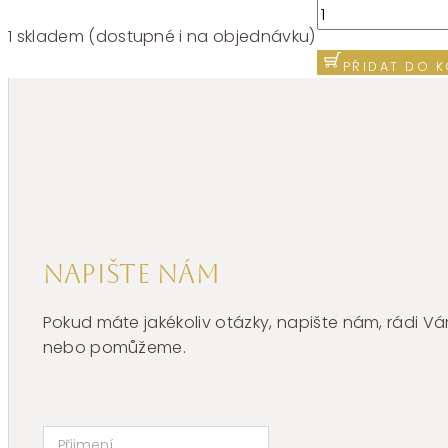
Náušnice
Brosway
1 skladem (dostupné i na objednávku)
Perfect
PŘIDAT DO K
BPC45
množství
Napište nám
Pokud máte jakékoliv otázky, napište nám, rádi
nebo pomůžeme.