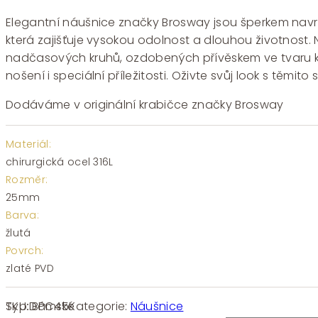
Elegantní náušnice značky Brosway jsou šperkem navrže
která zajišťuje vysokou odolnost a dlouhou životnost
nadčasových kruhů, ozdobených přívěskem ve tvaru k
nošení i speciální příležitosti. Oživte svůj look s těmit
Dodáváme v originální krabičce značky Brosway
Materiál:
chirurgická ocel 316L
Rozměr:
25mm
Barva:
žlutá
Povrch:
zlaté PVD
SKU:
BPC45
Kategorie:
Náušnice
Typ:
Dámské