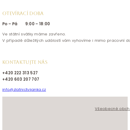
OTEVÍRACÍ DOBA
Po – Pá 9:00 – 18:00
Ve státní svátky máme zavřeno.
V případě důležitých událostí vám vyhovíme i mimo pracovní d
KONTAKTUJTE NÁS
+420 222 313 527
+420 603 207 707
info@zlatnictvijanka.cz
Follow us on Facebook
Follow us on Instagram
Všeobecné obch