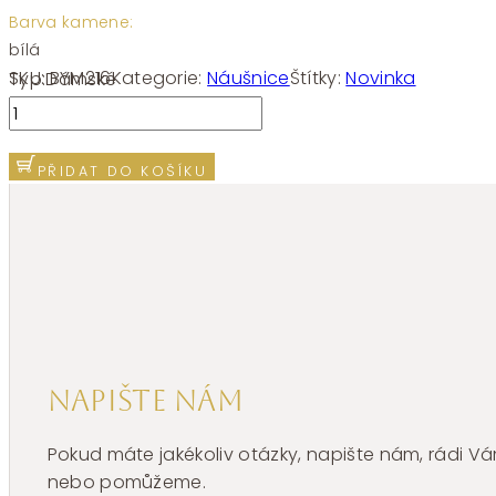
Barva kamene:
bílá
SKU:
BYM216
Kategorie:
Náušnice
Štítky:
Novinka
Typ:
Dámské
Náušnice
Brosway
Symphonia
PŘIDAT DO KOŠÍKU
BYM216
množství
Napište nám
Pokud máte jakékoliv otázky, napište nám, rádi
nebo pomůžeme.