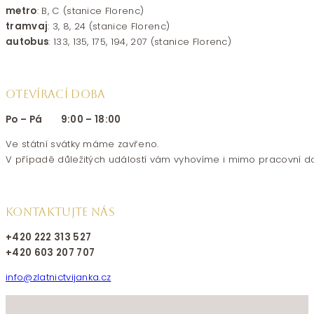
metro
: B, C (stanice Florenc)
tramvaj
: 3, 8, 24 (stanice Florenc)
autobus
: 133, 135, 175, 194, 207 (stanice Florenc)
OTEVÍRACÍ DOBA
Po – Pá 9:00 – 18:00
Ve státní svátky máme zavřeno.
V případě důležitých událostí vám vyhovíme i mimo pracovní d
KONTAKTUJTE NÁS
+420 222 313 527
+420 603 207 707
info@zlatnictvijanka.cz
Follow us on Facebook
Follow us on Instagram