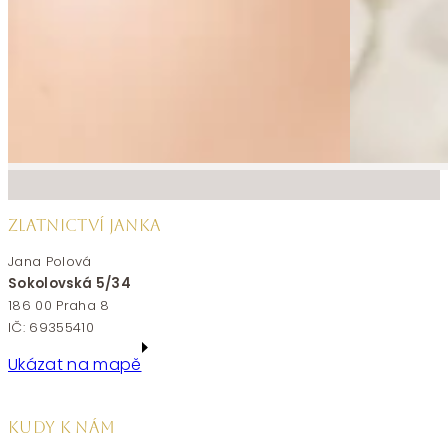
ZLATNICTVÍ JANKA
Jana Polová
Sokolovská 5/34
186 00 Praha 8
IČ: 69355410
Ukázat na mapě
KUDY K NÁM