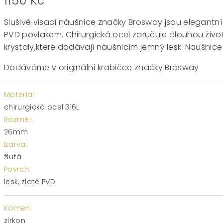
1150
Kč
Slušivé visací náušnice značky Brosway jsou elegantní 
PVD povlakem. Chirurgická ocel zaručuje dlouhou život
krystaly,které dodávají náušnicím jemný lesk. Naušnice s
Dodáváme v originální krabičce značky Brosway
Materiál:
chirurgická ocel 316L
Rozměr:
26mm
Barva:
žlutá
Povrch:
lesk, zlaté PVD
Kámen:
zirkon